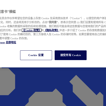
e 同意书”横幅
wer 及其合作伙伴希望在您的设备上存放 Cookie 及采用类似技术（“Cookie”），以使您的用
性化，同时，还会将其用于分析目的。点击
“我同意”
，即表示您同意 (i) 我们设置和使用所有 Cook
Cookie 收集的数据所采取的后续处理措施，我们稍后可能会将这些数据与您使用我们的产品
相应的分析。我们的
《Cookie 政策》
和
《隐私政策》
中进一步介绍了 Cookie 的存放和数据
了使用 Cookie 的确切目的、第三方接收人及 Cookie 的存储时效等。如果您要使用自己的
 设置中调整 Cookie 的存放。
ewer
总部地址
Cookie 设置
接受所有 Cookie