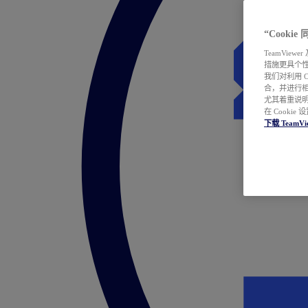
“Cooki
TeamVie
措施更具个
我们对利用 
合，并进行
尤其着重说明
在 Cookie
下载 TeamVi