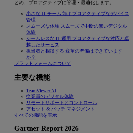
とめ、プロアクティブに管理・最適化します。
小さな IT チーム向け
プロアクティブなデバイス
管理
スムーズな体験
スムーズで中断の無いデジタル
体験
シームレスな IT 運用
プロアクティブな対応と卓
越したサービス
担当者と相談する
変革の準備はできています
か？
プラットフォームについて
主要な機能
TeamViewer AI
従業員のデジタル体験
リモートサポートとコントロール
アセット & パッチ マネジメント
すべての機能を表示
Gartner Report 2026