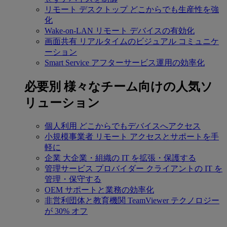
リモート デスクトップ
どこからでも生産性を強
化
Wake-on-LAN
リモート デバイスの有効化
画面共有
リアルタイムのビジュアル コミュニケ
ーション
Smart Service
アフターサービス運用の効率化
必要別
様々なチーム向けの人気ソ
リューション
個人利用
どこからでもデバイスへアクセス
小規模事業者
リモート アクセスとサポートを手
軽に
企業
大企業・組織の IT を拡張・保護する
管理サービス プロバイダー
クライアントの IT を
管理・保守する
OEM
サポートと業務の効率化
非営利団体と教育機関
TeamViewer テクノロジー
が 30% オフ