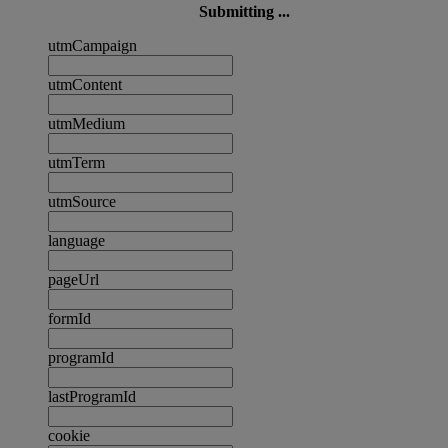
Submitting ...
utmCampaign
utmContent
utmMedium
utmTerm
utmSource
language
pageUrl
formId
programId
lastProgramId
cookie