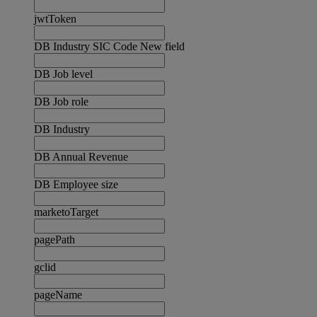
jwtToken
DB Industry SIC Code New field
DB Job level
DB Job role
DB Industry
DB Annual Revenue
DB Employee size
marketoTarget
pagePath
gclid
pageName