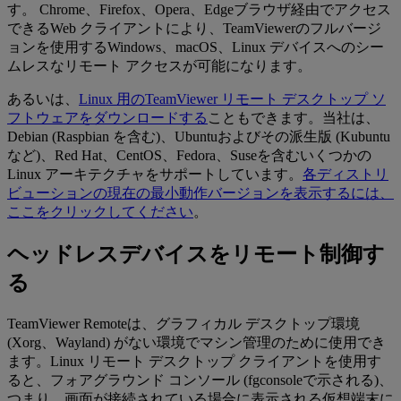
す。 Chrome、Firefox、Opera、Edgeブラウザ経由でアクセス
できるWeb クライアントにより、TeamViewerのフルバージ
ョンを使用するWindows、macOS、Linux デバイスへのシー
ムレスなリモート アクセスが可能になります。
あるいは、
Linux 用のTeamViewer リモート デスクトップ ソ
フトウェアをダウンロードする
こともできます。当社は、
Debian (Raspbian を含む)、Ubuntuおよびその派生版 (Kubuntu
など)、Red Hat、CentOS、Fedora、Suseを含むいくつかの
Linux アーキテクチャをサポートしています。
各ディストリ
ビューションの現在の最小動作バージョンを表示するには、
ここをクリックしてください
。
ヘッドレスデバイスをリモート制御す
る
TeamViewer Remoteは、グラフィカル デスクトップ環境
(Xorg、Wayland) がない環境でマシン管理のために使用でき
ます。Linux リモート デスクトップ クライアントを使用す
ると、フォアグラウンド コンソール (fgconsoleで示される)、
つまり、画面が接続されている場合に表示される仮想端末に