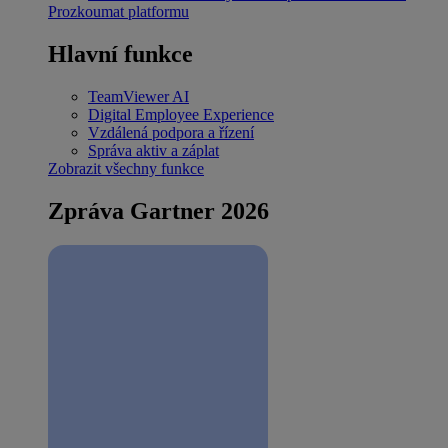
Prozkoumat platformu
Hlavní funkce
TeamViewer AI
Digital Employee Experience
Vzdálená podpora a řízení
Správa aktiv a záplat
Zobrazit všechny funkce
Zpráva Gartner 2026