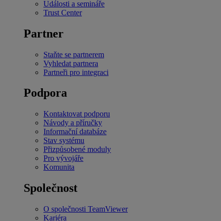
Události a semináře
Trust Center
Partner
Staňte se partnerem
Vyhledat partnera
Partneři pro integraci
Podpora
Kontaktovat podporu
Návody a příručky
Informační databáze
Stav systému
Přizpůsobené moduly
Pro vývojáře
Komunita
Společnost
O společnosti TeamViewer
Kariéra