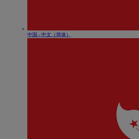
中国 - 中⽂（简体）