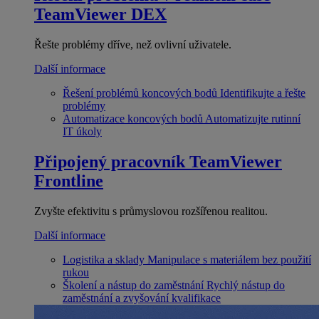
TeamViewer DEX
Řešte problémy dříve, než ovlivní uživatele.
Další informace
Řešení problémů koncových bodů
Identifikujte a řešte
problémy
Automatizace koncových bodů
Automatizujte rutinní
IT úkoly
Připojený pracovník
TeamViewer
Frontline
Zvyšte efektivitu s průmyslovou rozšířenou realitou.
Další informace
Logistika a sklady
Manipulace s materiálem bez použití
rukou
Školení a nástup do zaměstnání
Rychlý nástup do
zaměstnání a zvyšování kvalifikace