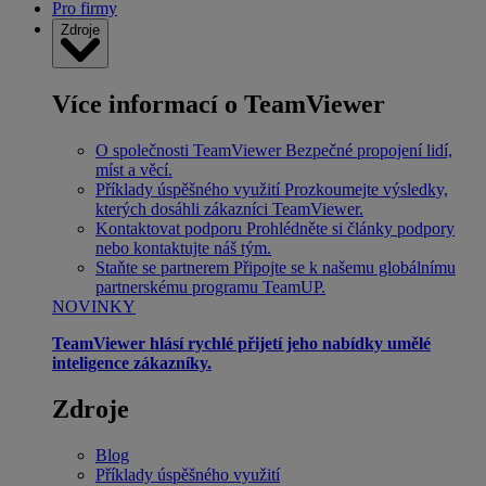
Pro firmy
Zdroje
Více informací o TeamViewer
O společnosti TeamViewer
Bezpečné propojení lidí,
míst a věcí.
Příklady úspěšného využití
Prozkoumejte výsledky,
kterých dosáhli zákazníci TeamViewer.
Kontaktovat podporu
Prohlédněte si články podpory
nebo kontaktujte náš tým.
Staňte se partnerem
Připojte se k našemu globálnímu
partnerskému programu TeamUP.
NOVINKY
TeamViewer hlásí rychlé přijetí jeho nabídky umělé
inteligence zákazníky.
Zdroje
Blog
Příklady úspěšného využití