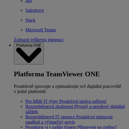
Jira
Salesforce
Slack
Microsoft Teams
Zobrazit veškerou integraci
Platforma ONE
Platforma TeamViewer ONE
Proaktivně spravujte a optimalizujte své digitální pracoviště
v jedné platformě.
Pro štíhlé IT týmy
Proaktivní správa zařízení
Bezproblémová zkušenost
Plynulý a nerušený digitální
zážitek
Bezproblémové IT operace
Proaktivní nápravná
opatření a výjimečný servis
Promluvte si s naším týmem
Připraveni na změnu?