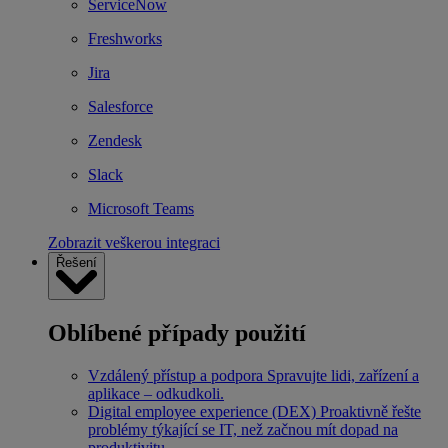
ServiceNow
Freshworks
Jira
Salesforce
Zendesk
Slack
Microsoft Teams
Zobrazit veškerou integraci
Řešení
Oblíbené případy použití
Vzdálený přístup a podpora
Spravujte lidi, zařízení a
aplikace – odkudkoli.
Digital employee experience (DEX)
Proaktivně řešte
problémy týkající se IT, než začnou mít dopad na
produktivitu.