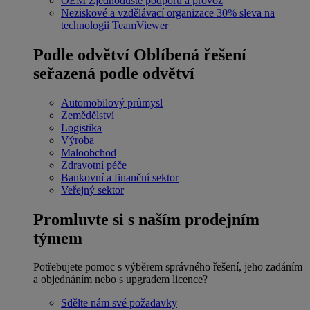
OEM
Zjednodušte podporu a provoz
Neziskové a vzdělávací organizace
30% sleva na
technologii TeamViewer
Podle odvětví
Oblíbená řešení
seřazená podle odvětví
Automobilový průmysl
Zemědělství
Logistika
Výroba
Maloobchod
Zdravotní péče
Bankovní a finanční sektor
Veřejný sektor
Promluvte si s naším prodejním
týmem
Potřebujete pomoc s výběrem správného řešení, jeho zadáním
a objednáním nebo s upgradem licence?
Sdělte nám své požadavky