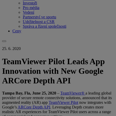
Investoři
Pro média
Vedení
Partnerství ve sportu
Udržitelnost a CSR
Správa a řízení společnosti
Ceny
25. 6. 2020
TeamViewer Pilot Leads App
Innovation with New Google
ARCore Depth API
Tampa Bay, Fla, June 25, 2020
–
TeamViewer®
a leading global
provider of secure remote connectivity solutions, announced that its
augmented reality (AR) app
TeamViewer Pilot
now integrates with
Google’s
ARCore Depth API
. Leveraging Depth creates more
realistic AR experiences for TeamViewer Pilot users across a range