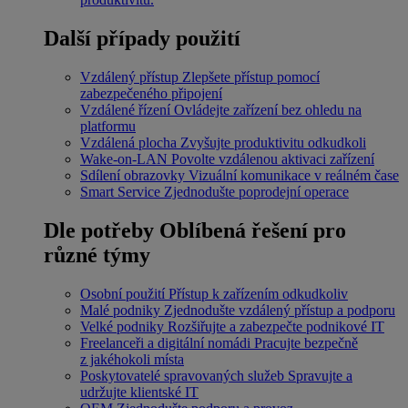
Další případy použití
Vzdálený přístup
Zlepšete přístup pomocí
zabezpečeného připojení
Vzdálené řízení
Ovládejte zařízení bez ohledu na
platformu
Vzdálená plocha
Zvyšujte produktivitu odkudkoli
Wake-on-LAN
Povolte vzdálenou aktivaci zařízení
Sdílení obrazovky
Vizuální komunikace v reálném čase
Smart Service
Zjednodušte poprodejní operace
Dle potřeby
Oblíbená řešení pro
různé týmy
Osobní použití
Přístup k zařízením odkudkoliv
Malé podniky
Zjednodušte vzdálený přístup a podporu
Velké podniky
Rozšiřujte a zabezpečte podnikové IT
Freelanceři a digitální nomádi
Pracujte bezpečně
z jakéhokoli místa
Poskytovatelé spravovaných služeb
Spravujte a
udržujte klientské IT