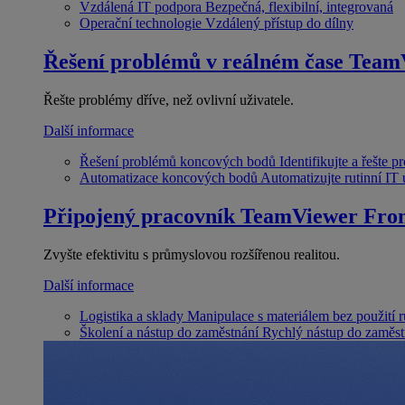
Vzdálená IT podpora
Bezpečná, flexibilní, integrovaná
Operační technologie
Vzdálený přístup do dílny
Řešení problémů v reálném čase
Team
Řešte problémy dříve, než ovlivní uživatele.
Další informace
Řešení problémů koncových bodů
Identifikujte a řešte 
Automatizace koncových bodů
Automatizujte rutinní IT
Připojený pracovník
TeamViewer Fron
Zvyšte efektivitu s průmyslovou rozšířenou realitou.
Další informace
Logistika a sklady
Manipulace s materiálem bez použití 
Školení a nástup do zaměstnání
Rychlý nástup do zaměst