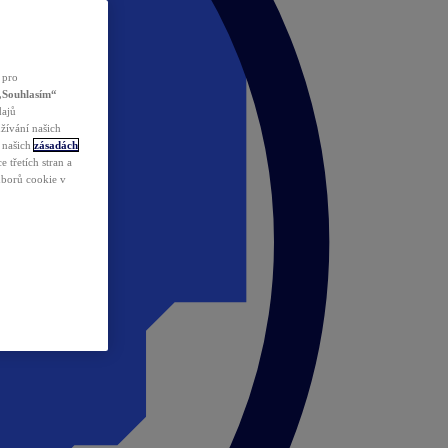
 pro
„Souhlasím“
dajů
žívání našich
v našich
zásadách
 třetích stran a
ouborů cookie v