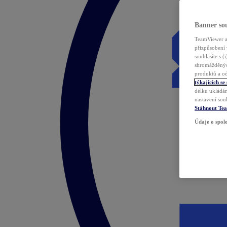
Banner sou
TeamViewer a 
přizpůsobení 
souhlasíte s 
shromážděnýc
produktů a od
týkajících se
délku ukládán
nastavení sou
Stáhnout Te
Údaje o spole