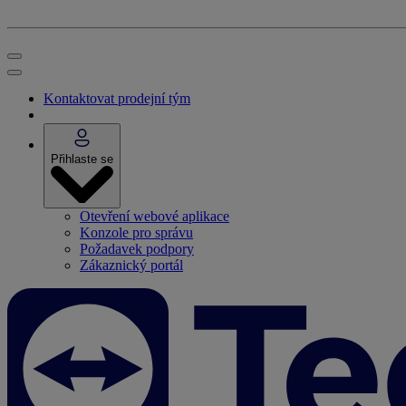
Kontaktovat prodejní tým
Přihlaste se
Otevření webové aplikace
Konzole pro správu
Požadavek podpory
Zákaznický portál