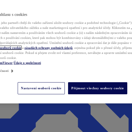
hlasu s cookies
jeho partneři chtějí do vašeho zařízení uložit soubory cookie a podobné technologie („Cookie“)
vašeho uživatelského zážitku a naše marketingová opatření i pro analytické účely. Kliknutím na
(i) naším nastavením a používáním všech souborů cookie a (ii) s naším následným zpracováním ú
h z používání cookies, které pak mohou být kombinovány s údaji shromážděnými z vašeho pou
povídajících analytických opatření. Umístění souborů cookie a zpracování dat je dále popsáno 
 souborů cookie
a
zásadách ochrany osobních údajů
, zejména pokud jde o přesné účely, příjemce
í souborů cookie. Pokud si přejete zvolit své vlastní preference, neváhejte a upravte umístění s
borů cookie.
amViewer
Údaje o společnosti
čnosti
Nastavení souborů cookie
Přijmout všechny soubory cookie