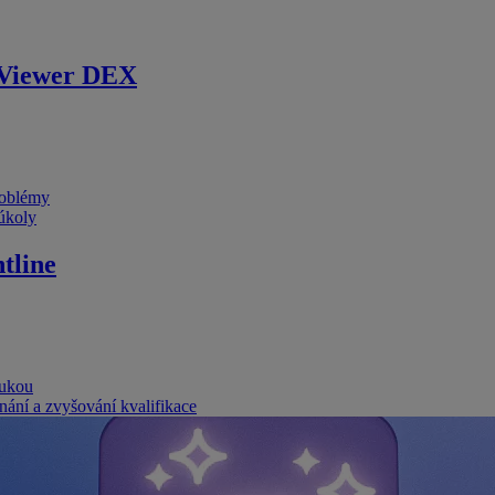
Viewer DEX
problémy
 úkoly
tline
rukou
nání a zvyšování kvalifikace