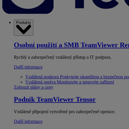
Produkty
Osobní použití a SMB
TeamViewer Re
Rychlý a zabezpečený vzdálený přístup a IT podpora.
Další informace
Vzdálená podpora
Poskytujte okamžitou a bezpečnou p
Vzdálená správa
Monitorujte a spravujte zařízení
Zobrazit plány a ceny
Podnik
TeamViewer Tensor
Vzdálené připojení vytvořené pro zabezpečené operace.
Další informace