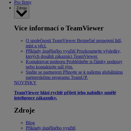
Pro firmy
Zdroje
Více informací o TeamViewer
O společnosti TeamViewer
Bezpečné propojení lidí,
míst a věcí.
Příklady úspěšného využití
Prozkoumejte výsledky,
kterých dosáhli zákazníci TeamViewer.
Kontaktovat podporu
Prohlédněte si články podpory
nebo kontaktujte náš tým.
Staňte se partnerem
Připojte se k našemu globálnímu
partnerskému programu TeamUP.
NOVINKY
TeamViewer hlásí rychlé přijetí jeho nabídky umělé
inteligence zákazníky.
Zdroje
Blog
Příklady úspěšného využití