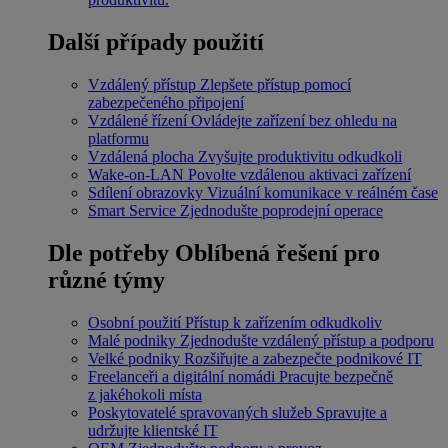
Další případy použití
Vzdálený přístup
Zlepšete přístup pomocí
zabezpečeného připojení
Vzdálené řízení
Ovládejte zařízení bez ohledu na
platformu
Vzdálená plocha
Zvyšujte produktivitu odkudkoli
Wake-on-LAN
Povolte vzdálenou aktivaci zařízení
Sdílení obrazovky
Vizuální komunikace v reálném čase
Smart Service
Zjednodušte poprodejní operace
Dle potřeby
Oblíbená řešení pro
různé týmy
Osobní použití
Přístup k zařízením odkudkoliv
Malé podniky
Zjednodušte vzdálený přístup a podporu
Velké podniky
Rozšiřujte a zabezpečte podnikové IT
Freelanceři a digitální nomádi
Pracujte bezpečně
z jakéhokoli místa
Poskytovatelé spravovaných služeb
Spravujte a
udržujte klientské IT