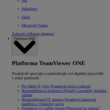
Jira
Salesforce
Slack
Microsoft Teams
Zobrazit veškerou integraci
Platforma ONE
Platforma TeamViewer ONE
Proaktivně spravujte a optimalizujte své digitální pracoviště
v jedné platformě.
Pro štíhlé IT týmy
Proaktivní správa zařízení
Bezproblémová zkušenost
Plynulý a nerušený digitální
zážitek
Bezproblémové IT operace
Proaktivní nápravná
opatření a výjimečný servis
Promluvte si s naším týmem
Připraveni na změnu?