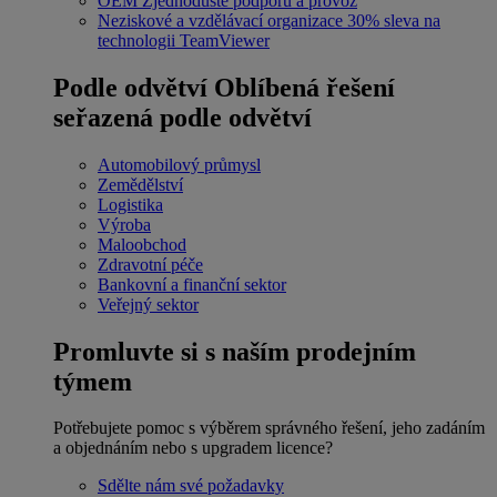
OEM
Zjednodušte podporu a provoz
Neziskové a vzdělávací organizace
30% sleva na
technologii TeamViewer
Podle odvětví
Oblíbená řešení
seřazená podle odvětví
Automobilový průmysl
Zemědělství
Logistika
Výroba
Maloobchod
Zdravotní péče
Bankovní a finanční sektor
Veřejný sektor
Promluvte si s naším prodejním
týmem
Potřebujete pomoc s výběrem správného řešení, jeho zadáním
a objednáním nebo s upgradem licence?
Sdělte nám své požadavky