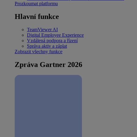
Prozkoumat platformu
Hlavní funkce
TeamViewer AI
Digital Employee Experience
Vzdálená podpora a řízení
Správa aktiv a záplat
Zobrazit všechny funkce
Zpráva Gartner 2026