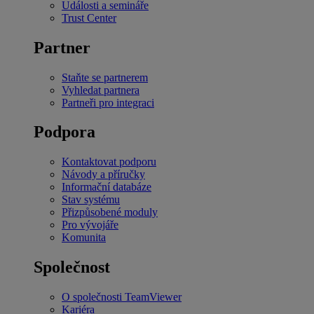
Události a semináře
Trust Center
Partner
Staňte se partnerem
Vyhledat partnera
Partneři pro integraci
Podpora
Kontaktovat podporu
Návody a příručky
Informační databáze
Stav systému
Přizpůsobené moduly
Pro vývojáře
Komunita
Společnost
O společnosti TeamViewer
Kariéra