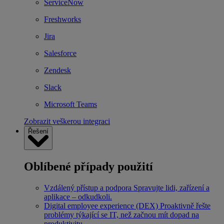
ServiceNow
Freshworks
Jira
Salesforce
Zendesk
Slack
Microsoft Teams
Zobrazit veškerou integraci
Řešení
Oblíbené případy použití
Vzdálený přístup a podpora
Spravujte lidi, zařízení a
aplikace – odkudkoli.
Digital employee experience (DEX)
Proaktivně řešte
problémy týkající se IT, než začnou mít dopad na
produktivitu.