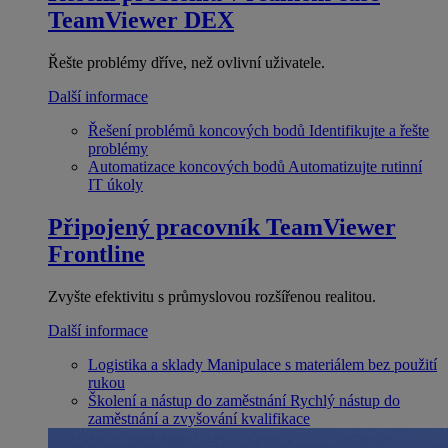
TeamViewer DEX
Řešte problémy dříve, než ovlivní uživatele.
Další informace
Řešení problémů koncových bodů
Identifikujte a řešte
problémy
Automatizace koncových bodů
Automatizujte rutinní
IT úkoly
Připojený pracovník
TeamViewer
Frontline
Zvyšte efektivitu s průmyslovou rozšířenou realitou.
Další informace
Logistika a sklady
Manipulace s materiálem bez použití
rukou
Školení a nástup do zaměstnání
Rychlý nástup do
zaměstnání a zvyšování kvalifikace