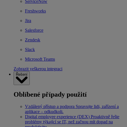
ServiceNow
Freshworks
Jira
Salesforce
Zendesk
Slack
Microsoft Teams
Zobrazit veškerou integraci
Řešení
Oblíbené případy použití
Vzdálený přístup a podpora
Spravujte lidi, zařízení a
aplikace – odkudkoli.
Digital employee experience (DEX)
Proaktivně řešte
problémy týkající se IT, než začnou mít dopad na
produktivitu.