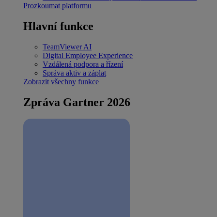
Prozkoumat platformu
Hlavní funkce
TeamViewer AI
Digital Employee Experience
Vzdálená podpora a řízení
Správa aktiv a záplat
Zobrazit všechny funkce
Zpráva Gartner 2026