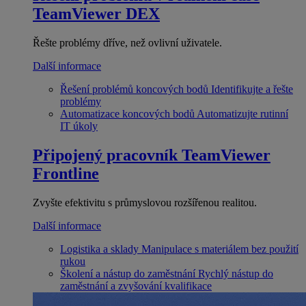
TeamViewer DEX
Řešte problémy dříve, než ovlivní uživatele.
Další informace
Řešení problémů koncových bodů
Identifikujte a řešte
problémy
Automatizace koncových bodů
Automatizujte rutinní
IT úkoly
Připojený pracovník
TeamViewer
Frontline
Zvyšte efektivitu s průmyslovou rozšířenou realitou.
Další informace
Logistika a sklady
Manipulace s materiálem bez použití
rukou
Školení a nástup do zaměstnání
Rychlý nástup do
zaměstnání a zvyšování kvalifikace