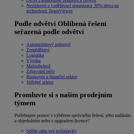
OEM
Zjednodušte podporu a provoz
Neziskové a vzdělávací organizace
30% sleva na
technologii TeamViewer
Podle odvětví
Oblíbená řešení
seřazená podle odvětví
Automobilový průmysl
Zemědělství
Logistika
Výroba
Maloobchod
Zdravotní péče
Bankovní a finanční sektor
Veřejný sektor
Promluvte si s naším prodejním
týmem
Potřebujete pomoc s výběrem správného řešení, jeho zadáním
a objednáním nebo s upgradem licence?
Sdělte nám své požadavky