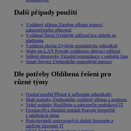
Další případy použití
Vzdálený přístup
Zlepšete přístup pomocí
zabezpečeného připojení
Vzdálené řízení
Ovládejte zařízení bez ohledu na
platformu
Vzdálená plocha
Zvyšujte produktivitu odkudkoli
Wake-on-LAN
Povolte vzdálenou aktivaci zařízení
Sdílení obrazovky
Vizuální komunikace v reálném čase
Smart Service
Zjednodušte poprodejní operace
Dle potřeby
Oblíbená řešení pro
různé týmy
Osobní použití
Přístup k zařízením odkudkoliv
Malé podniky
Zjednodušte vzdálený přístup a podporu
Velké podniky
Rozšiřujte a zabezpečte podnikové IT
Freelanceři a digitální nomádi
Pracujte bezpečně
z jakéhokoli místa
Poskytovatelé spravovaných služeb
Spravujte a
udržujte klientské IT