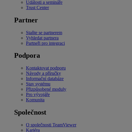
Události a semináře
Trust Center
Partner
Staňte se partnerem
Vyhledat partnera
Partneři pro integraci
Podpora
Kontaktovat podporu
Návody a příručky
Informační databáze
Stav systému
Přizpůsobené moduly
Pro vývojáře
Komunita
Společnost
O společnosti TeamViewer
Kariéra