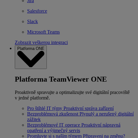
Jira
Salesforce
Slack
Microsoft Teams
Zobrazit veškerou integraci
Platforma ONE
Platforma TeamViewer ONE
Proaktivně spravujte a optimalizujte své digitální pracoviště
v jedné platformě.
Pro štíhlé IT týmy
Proaktivní správa zařízení
Bezproblémová zkušenost
Plynulý a nerušený digitální
zážitek
Bezproblémové IT operace
Proaktivní nápravná
opatření a výjimečný servis
Promluvte si s naším týmem
Připraveni na změnu?