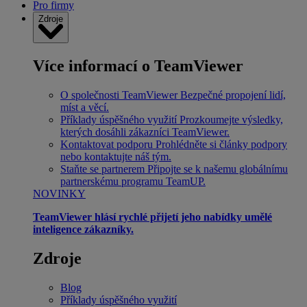
Pro firmy
Zdroje
Více informací o TeamViewer
O společnosti TeamViewer
Bezpečné propojení lidí,
míst a věcí.
Příklady úspěšného využití
Prozkoumejte výsledky,
kterých dosáhli zákazníci TeamViewer.
Kontaktovat podporu
Prohlédněte si články podpory
nebo kontaktujte náš tým.
Staňte se partnerem
Připojte se k našemu globálnímu
partnerskému programu TeamUP.
NOVINKY
TeamViewer hlásí rychlé přijetí jeho nabídky umělé
inteligence zákazníky.
Zdroje
Blog
Příklady úspěšného využití