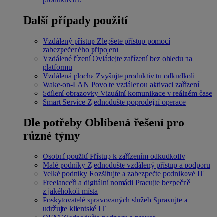
Další případy použití
Vzdálený přístup
Zlepšete přístup pomocí
zabezpečeného připojení
Vzdálené řízení
Ovládejte zařízení bez ohledu na
platformu
Vzdálená plocha
Zvyšujte produktivitu odkudkoli
Wake-on-LAN
Povolte vzdálenou aktivaci zařízení
Sdílení obrazovky
Vizuální komunikace v reálném čase
Smart Service
Zjednodušte poprodejní operace
Dle potřeby
Oblíbená řešení pro
různé týmy
Osobní použití
Přístup k zařízením odkudkoliv
Malé podniky
Zjednodušte vzdálený přístup a podporu
Velké podniky
Rozšiřujte a zabezpečte podnikové IT
Freelanceři a digitální nomádi
Pracujte bezpečně
z jakéhokoli místa
Poskytovatelé spravovaných služeb
Spravujte a
udržujte klientské IT