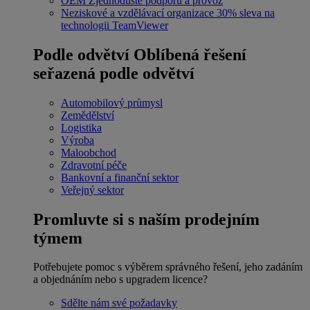
OEM
Zjednodušte podporu a provoz
Neziskové a vzdělávací organizace
30% sleva na
technologii TeamViewer
Podle odvětví
Oblíbená řešení
seřazená podle odvětví
Automobilový průmysl
Zemědělství
Logistika
Výroba
Maloobchod
Zdravotní péče
Bankovní a finanční sektor
Veřejný sektor
Promluvte si s naším prodejním
týmem
Potřebujete pomoc s výběrem správného řešení, jeho zadáním
a objednáním nebo s upgradem licence?
Sdělte nám své požadavky