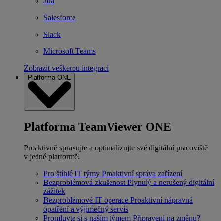
Jira
Salesforce
Slack
Microsoft Teams
Zobrazit veškerou integraci
Platforma ONE
Platforma TeamViewer ONE
Proaktivně spravujte a optimalizujte své digitální pracoviště
v jedné platformě.
Pro štíhlé IT týmy
Proaktivní správa zařízení
Bezproblémová zkušenost
Plynulý a nerušený digitální
zážitek
Bezproblémové IT operace
Proaktivní nápravná
opatření a výjimečný servis
Promluvte si s naším týmem
Připraveni na změnu?