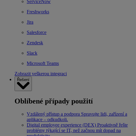
ServiceNow
Freshworks
Jira
Salesforce
Zendesk
Slack
Microsoft Teams
Zobrazit veškerou integraci
Řešení
Oblíbené případy použití
Vzdálený přístup a podpora
Spravujte lidi, zařízení a
aplikace – odkudkoli.
Digital employee experience (DEX)
Proaktivně řešte
problémy týkající se IT, než začnou mít dopad na
produktivitu.