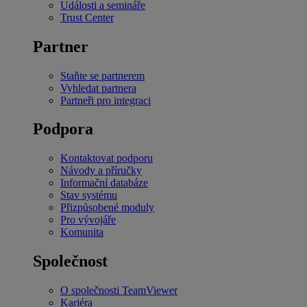
Události a semináře
Trust Center
Partner
Staňte se partnerem
Vyhledat partnera
Partneři pro integraci
Podpora
Kontaktovat podporu
Návody a příručky
Informační databáze
Stav systému
Přizpůsobené moduly
Pro vývojáře
Komunita
Společnost
O společnosti TeamViewer
Kariéra