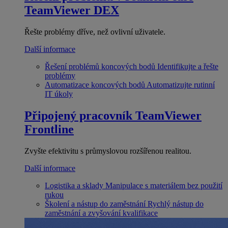
TeamViewer DEX
Řešte problémy dříve, než ovlivní uživatele.
Další informace
Řešení problémů koncových bodů
Identifikujte a řešte
problémy
Automatizace koncových bodů
Automatizujte rutinní
IT úkoly
Připojený pracovník
TeamViewer
Frontline
Zvyšte efektivitu s průmyslovou rozšířenou realitou.
Další informace
Logistika a sklady
Manipulace s materiálem bez použití
rukou
Školení a nástup do zaměstnání
Rychlý nástup do
zaměstnání a zvyšování kvalifikace