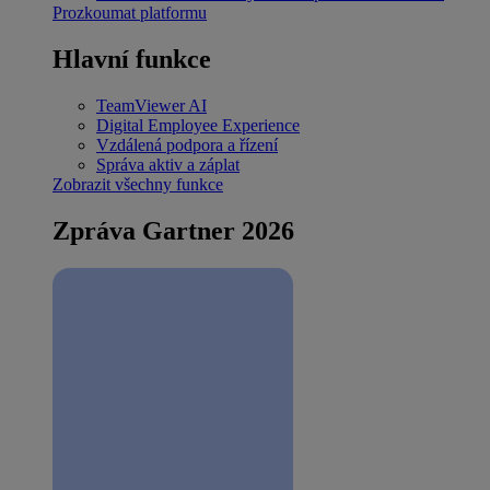
Prozkoumat platformu
Hlavní funkce
TeamViewer AI
Digital Employee Experience
Vzdálená podpora a řízení
Správa aktiv a záplat
Zobrazit všechny funkce
Zpráva Gartner 2026