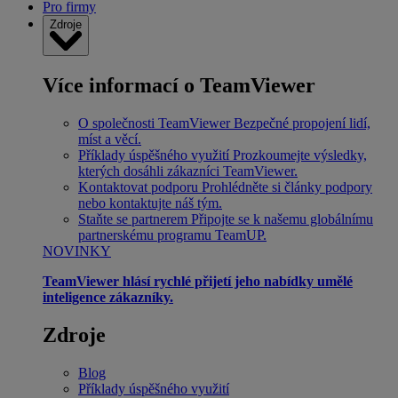
Pro firmy
Zdroje
Více informací o TeamViewer
O společnosti TeamViewer
Bezpečné propojení lidí,
míst a věcí.
Příklady úspěšného využití
Prozkoumejte výsledky,
kterých dosáhli zákazníci TeamViewer.
Kontaktovat podporu
Prohlédněte si články podpory
nebo kontaktujte náš tým.
Staňte se partnerem
Připojte se k našemu globálnímu
partnerskému programu TeamUP.
NOVINKY
TeamViewer hlásí rychlé přijetí jeho nabídky umělé
inteligence zákazníky.
Zdroje
Blog
Příklady úspěšného využití