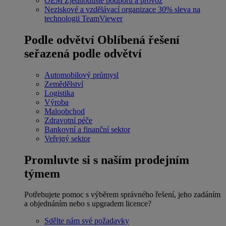
OEM
Zjednodušte podporu a provoz
Neziskové a vzdělávací organizace
30% sleva na
technologii TeamViewer
Podle odvětví
Oblíbená řešení
seřazená podle odvětví
Automobilový průmysl
Zemědělství
Logistika
Výroba
Maloobchod
Zdravotní péče
Bankovní a finanční sektor
Veřejný sektor
Promluvte si s naším prodejním
týmem
Potřebujete pomoc s výběrem správného řešení, jeho zadáním
a objednáním nebo s upgradem licence?
Sdělte nám své požadavky