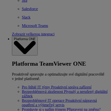
Jira
Salesforce
Slack
Microsoft Teams
Zobrazit veškerou integraci
Platforma ONE
Platforma TeamViewer ONE
Proaktivně spravujte a optimalizujte své digitální pracoviště
v jedné platformě.
Pro štíhlé IT týmy
Proaktivní správa zařízení
Bezproblémová zkušenost
Plynulý a nerušený digitální
zážitek
Bezproblémové IT operace
Proaktivní nápravná
opatření a výjimečný servis
Promluvte si s naším týmem
Připraveni na změnu?