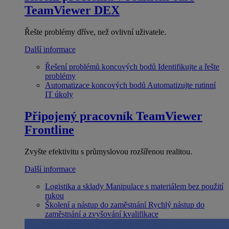
TeamViewer DEX
Řešte problémy dříve, než ovlivní uživatele.
Další informace
Řešení problémů koncových bodů
Identifikujte a řešte
problémy
Automatizace koncových bodů
Automatizujte rutinní
IT úkoly
Připojený pracovník
TeamViewer
Frontline
Zvyšte efektivitu s průmyslovou rozšířenou realitou.
Další informace
Logistika a sklady
Manipulace s materiálem bez použití
rukou
Školení a nástup do zaměstnání
Rychlý nástup do
zaměstnání a zvyšování kvalifikace