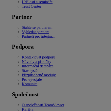
Události a semináře
Trust Center
Partner
Staňte se partnerem
Vyhledat partnera
Partneři pro integraci
Podpora
Kontaktovat podporu
Návody a příručky
Informační databáze
Stav systému
Přizpůsobené moduly
Pro vývojáře
Komunita
Společnost
O společnosti TeamViewer
Kariéra