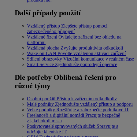
Další případy použití
Vzdálený přístup
Zlepšete přístup pomocí
zabezpečeného připojení
Vzdálené řízení
Ovládejte zařízení bez ohledu na
platformu
Vzdálená plocha
Zvyšujte produktivitu odkudkoli
Wake-on-LAN
Povolte vzdálenou aktivaci zařízení
Sdílení obrazovky
Vizuální komunikace v reálném čase
Smart Service
Zjednodušte poprodejní operace
Dle potřeby
Oblíbená řešení pro
různé týmy
Osobní použití
Přístup k zařízením odkudkoliv
Malé podniky
Zjednodušte vzdálený přístup a podporu
Velké podniky
Rozšiřujte a zabezpečte podnikové IT
Freelanceři a digitální nomádi
Pracujte bezpečně
z jakéhokoli místa
Poskytovatelé spravovaných služeb
Spravujte a
udržujte klientské IT