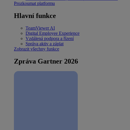
Prozkoumat platformu
Hlavní funkce
TeamViewer AI
Digital Employee Experience
Vzdálená podpora a řízení
Správa aktiv a záplat
Zobrazit všechny funkce
Zpráva Gartner 2026