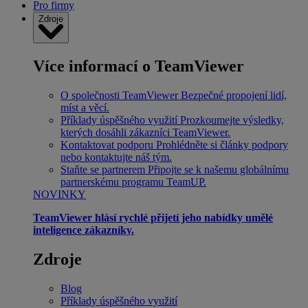
Pro firmy
Zdroje
Více informací o TeamViewer
O společnosti TeamViewer
Bezpečné propojení lidí,
míst a věcí.
Příklady úspěšného využití
Prozkoumejte výsledky,
kterých dosáhli zákazníci TeamViewer.
Kontaktovat podporu
Prohlédněte si články podpory
nebo kontaktujte náš tým.
Staňte se partnerem
Připojte se k našemu globálnímu
partnerskému programu TeamUP.
NOVINKY
TeamViewer hlásí rychlé přijetí jeho nabídky umělé
inteligence zákazníky.
Zdroje
Blog
Příklady úspěšného využití