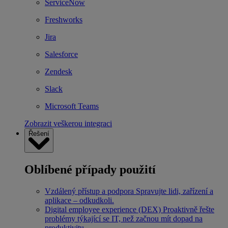
ServiceNow
Freshworks
Jira
Salesforce
Zendesk
Slack
Microsoft Teams
Zobrazit veškerou integraci
Řešení
Oblíbené případy použití
Vzdálený přístup a podpora
Spravujte lidi, zařízení a
aplikace – odkudkoli.
Digital employee experience (DEX)
Proaktivně řešte
problémy týkající se IT, než začnou mít dopad na
produktivitu.