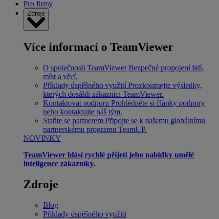
Pro firmy
Zdroje
Více informací o TeamViewer
O společnosti TeamViewer
Bezpečné propojení lidí,
míst a věcí.
Příklady úspěšného využití
Prozkoumejte výsledky,
kterých dosáhli zákazníci TeamViewer.
Kontaktovat podporu
Prohlédněte si články podpory
nebo kontaktujte náš tým.
Staňte se partnerem
Připojte se k našemu globálnímu
partnerskému programu TeamUP.
NOVINKY
TeamViewer hlásí rychlé přijetí jeho nabídky umělé
inteligence zákazníky.
Zdroje
Blog
Příklady úspěšného využití