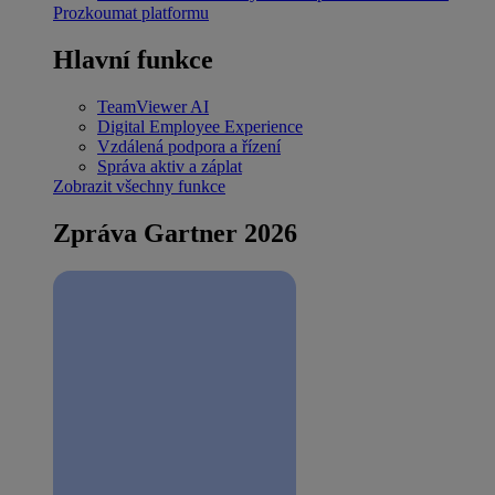
Prozkoumat platformu
Hlavní funkce
TeamViewer AI
Digital Employee Experience
Vzdálená podpora a řízení
Správa aktiv a záplat
Zobrazit všechny funkce
Zpráva Gartner 2026