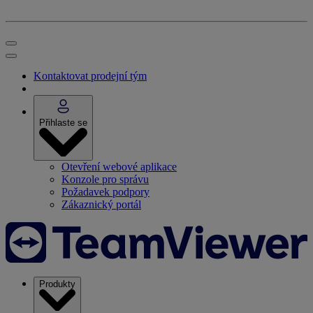
Kontaktovat prodejní tým
Přihlaste se
Otevření webové aplikace
Konzole pro správu
Požadavek podpory
Zákaznický portál
Produkty