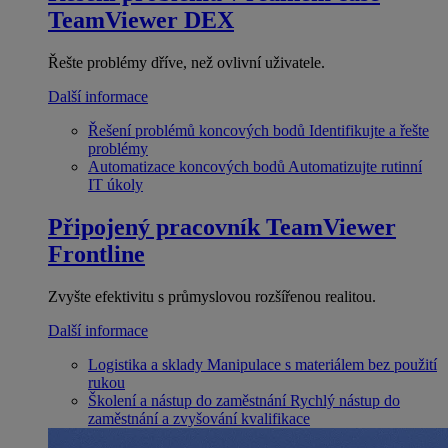
TeamViewer DEX
Řešte problémy dříve, než ovlivní uživatele.
Další informace
Řešení problémů koncových bodů
Identifikujte a řešte
problémy
Automatizace koncových bodů
Automatizujte rutinní
IT úkoly
Připojený pracovník
TeamViewer
Frontline
Zvyšte efektivitu s průmyslovou rozšířenou realitou.
Další informace
Logistika a sklady
Manipulace s materiálem bez použití
rukou
Školení a nástup do zaměstnání
Rychlý nástup do
zaměstnání a zvyšování kvalifikace