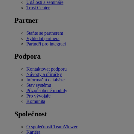
Události a semináře
Trust Center
Partner
Staňte se partnerem
Vyhledat partnera
Partneři pro integraci
Podpora
Kontaktovat podporu
Návody a příručky
Informační databáze
Stav systému
Přizpůsobené moduly
Pro vývojáře
Komunita
Společnost
O společnosti TeamViewer
Kariéra