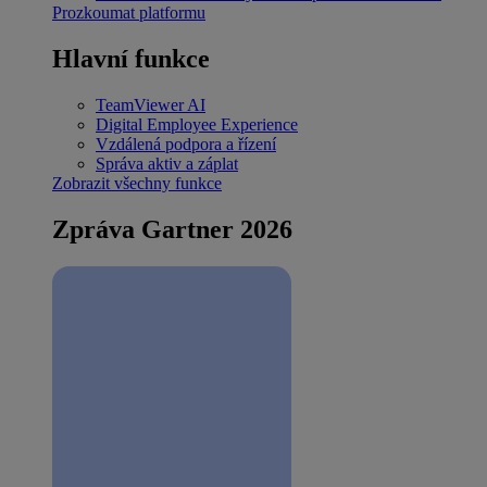
Prozkoumat platformu
Hlavní funkce
TeamViewer AI
Digital Employee Experience
Vzdálená podpora a řízení
Správa aktiv a záplat
Zobrazit všechny funkce
Zpráva Gartner 2026