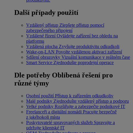
Další případy použití
Vzdálený přístup
Zlepšete přístup pomocí
zabezpečeného připojení
Vzdálené řízení
Ovládejte zařízení bez ohledu na
platformu
Vzdálená plocha
Zvyšujte produktivitu odkudkoli
Wake-on-LAN
Povolte vzdálenou aktivaci zařízení
Sdílení obrazovky
Vizuální komunikace v reálném čase
Smart Service
Zjednodušte poprodejní operace
Dle potřeby
Oblíbená řešení pro
různé týmy
Osobní použití
Přístup k zařízením odkudkoliv
Malé podniky
Zjednodušte vzdálený přístup a podporu
Velké podniky
Rozšiřujte a zabezpečte podnikové IT
Freelanceři a digitální nomádi
Pracujte bezpečně
z jakéhokoli místa
Poskytovatelé spravovaných služeb
Spravujte a
udržujte klientské IT