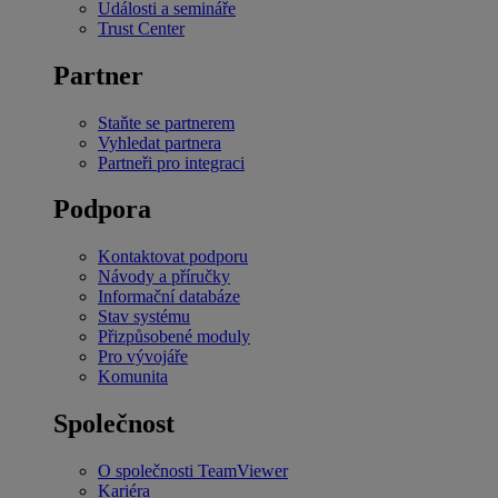
Události a semináře
Trust Center
Partner
Staňte se partnerem
Vyhledat partnera
Partneři pro integraci
Podpora
Kontaktovat podporu
Návody a příručky
Informační databáze
Stav systému
Přizpůsobené moduly
Pro vývojáře
Komunita
Společnost
O společnosti TeamViewer
Kariéra