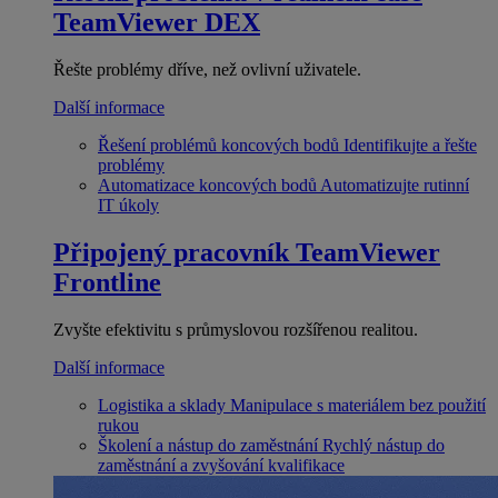
TeamViewer DEX
Řešte problémy dříve, než ovlivní uživatele.
Další informace
Řešení problémů koncových bodů
Identifikujte a řešte
problémy
Automatizace koncových bodů
Automatizujte rutinní
IT úkoly
Připojený pracovník
TeamViewer
Frontline
Zvyšte efektivitu s průmyslovou rozšířenou realitou.
Další informace
Logistika a sklady
Manipulace s materiálem bez použití
rukou
Školení a nástup do zaměstnání
Rychlý nástup do
zaměstnání a zvyšování kvalifikace