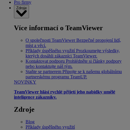
Pro firmy
Zdroje
Více informací o TeamViewer
O společnosti TeamViewer
Bezpečné propojení lidí,
míst a věcí.
Příklady úspěšného využití
Prozkoumejte výsledky,
kterých dosáhli zákazníci TeamViewer.
Kontaktovat podporu
Prohlédněte si články podpory
nebo kontaktujte náš tým.
Staňte se partnerem
Připojte se k našemu globálnímu
partnerskému programu TeamUP.
NOVINKY
TeamViewer hlásí rychlé přijetí jeho nabídky umělé
inteligence zákazníky.
Zdroje
Blog
Příklady úspěšného využití