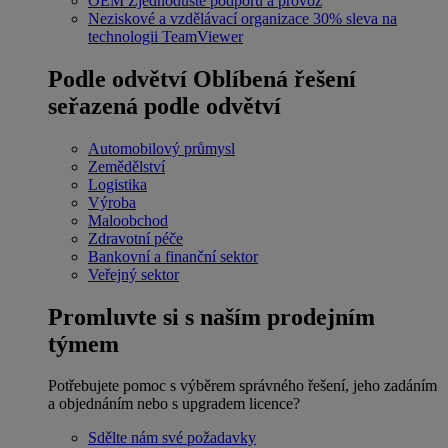
OEM
Zjednodušte podporu a provoz
Neziskové a vzdělávací organizace
30% sleva na
technologii TeamViewer
Podle odvětví
Oblíbená řešení
seřazená podle odvětví
Automobilový průmysl
Zemědělství
Logistika
Výroba
Maloobchod
Zdravotní péče
Bankovní a finanční sektor
Veřejný sektor
Promluvte si s naším prodejním
týmem
Potřebujete pomoc s výběrem správného řešení, jeho zadáním
a objednáním nebo s upgradem licence?
Sdělte nám své požadavky