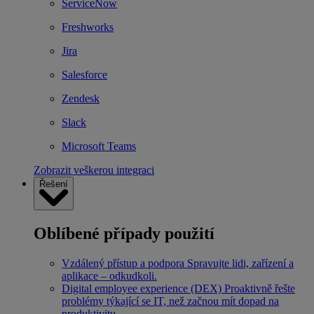
ServiceNow
Freshworks
Jira
Salesforce
Zendesk
Slack
Microsoft Teams
Zobrazit veškerou integraci
Řešení
Oblíbené případy použití
Vzdálený přístup a podpora
Spravujte lidi, zařízení a
aplikace – odkudkoli.
Digital employee experience (DEX)
Proaktivně řešte
problémy týkající se IT, než začnou mít dopad na
produktivitu.