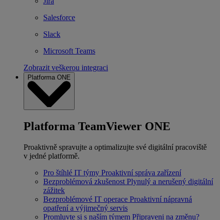
Jira
Salesforce
Slack
Microsoft Teams
Zobrazit veškerou integraci
Platforma ONE
Platforma TeamViewer ONE
Proaktivně spravujte a optimalizujte své digitální pracoviště
v jedné platformě.
Pro štíhlé IT týmy
Proaktivní správa zařízení
Bezproblémová zkušenost
Plynulý a nerušený digitální
zážitek
Bezproblémové IT operace
Proaktivní nápravná
opatření a výjimečný servis
Promluvte si s naším týmem
Připraveni na změnu?