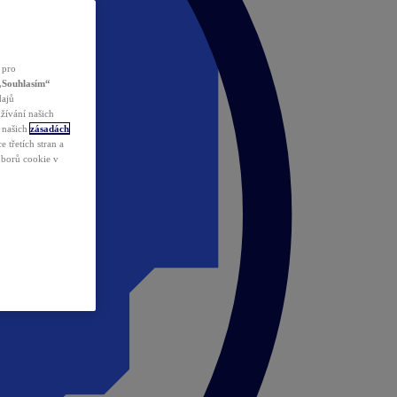
 pro
„Souhlasím“
dajů
žívání našich
v našich
zásadách
 třetích stran a
ouborů cookie v