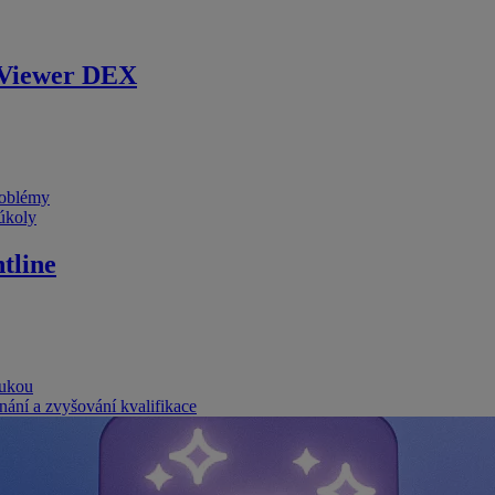
Viewer DEX
problémy
 úkoly
tline
rukou
nání a zvyšování kvalifikace