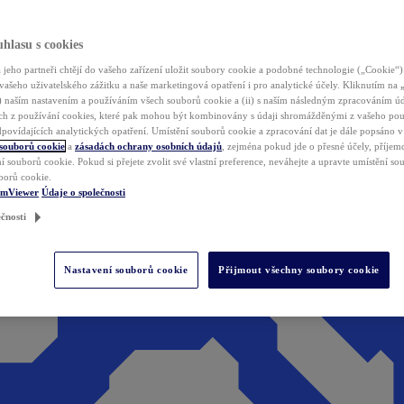
hlasu s cookies
jeho partneři chtějí do vašeho zařízení uložit soubory cookie a podobné technologie („Cookie“)
vašeho uživatelského zážitku a naše marketingová opatření i pro analytické účely. Kliknutím na
(i) naším nastavením a používáním všech souborů cookie a (ii) s naším následným zpracováním ú
h z používání cookies, které pak mohou být kombinovány s údaji shromážděnými z vašeho pou
povídajících analytických opatření. Umístění souborů cookie a zpracování dat je dále popsáno 
 souborů cookie
a
zásadách ochrany osobních údajů
, zejména pokud jde o přesné účely, příjemce
í souborů cookie. Pokud si přejete zvolit své vlastní preference, neváhejte a upravte umístění s
borů cookie.
amViewer
Údaje o společnosti
čnosti
Nastavení souborů cookie
Přijmout všechny soubory cookie