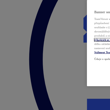
Banner sou
TeamViewer a 
přizpůsobení 
souhlasíte s 
shromážděnýc
produktů a od
týkajících se
délku ukládán
nastavení sou
Stáhnout Te
Údaje o spole