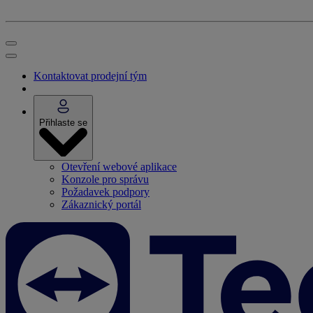
Kontaktovat prodejní tým
Přihlaste se
Otevření webové aplikace
Konzole pro správu
Požadavek podpory
Zákaznický portál