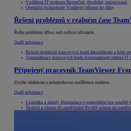
Vzdálená IT podpora
Bezpečná, flexibilní, integrovaná
Operační technologie
Vzdálený přístup do dílny
Řešení problémů v reálném čase
Team
Řešte problémy dříve, než ovlivní uživatele.
Další informace
Řešení problémů koncových bodů
Identifikujte a řešte 
Automatizace koncových bodů
Automatizujte rutinní IT
Připojený pracovník
TeamViewer Fron
Zvyšte efektivitu s průmyslovou rozšířenou realitou.
Další informace
Logistika a sklady
Manipulace s materiálem bez použití 
Školení a nástup do zaměstnání
Rychlý nástup do zaměst