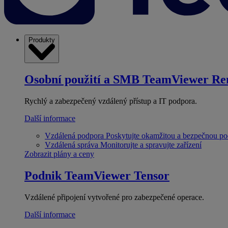
Produkty
Osobní použití a SMB
TeamViewer Re
Rychlý a zabezpečený vzdálený přístup a IT podpora.
Další informace
Vzdálená podpora
Poskytujte okamžitou a bezpečnou p
Vzdálená správa
Monitorujte a spravujte zařízení
Zobrazit plány a ceny
Podnik
TeamViewer Tensor
Vzdálené připojení vytvořené pro zabezpečené operace.
Další informace