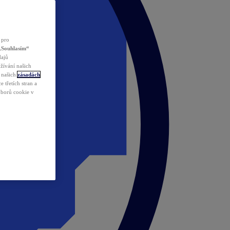
 pro
„Souhlasím“
dajů
žívání našich
v našich
zásadách
 třetích stran a
ouborů cookie v