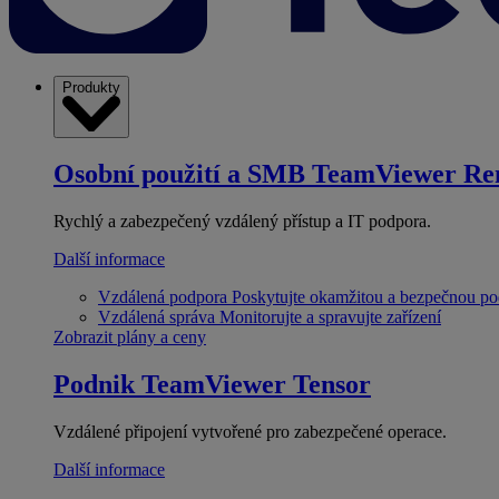
Produkty
Osobní použití a SMB
TeamViewer Re
Rychlý a zabezpečený vzdálený přístup a IT podpora.
Další informace
Vzdálená podpora
Poskytujte okamžitou a bezpečnou p
Vzdálená správa
Monitorujte a spravujte zařízení
Zobrazit plány a ceny
Podnik
TeamViewer Tensor
Vzdálené připojení vytvořené pro zabezpečené operace.
Další informace