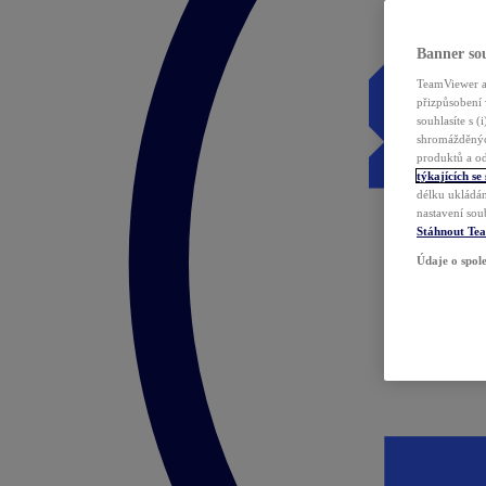
Banner sou
TeamViewer a 
přizpůsobení 
souhlasíte s 
shromážděnýc
produktů a od
týkajících se
délku ukládán
nastavení sou
Stáhnout Te
Údaje o spole