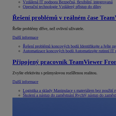
Vzdálená IT podpora
Bezpečná, flexibilní, integrovaná
Operační technologie
Vzdálený přístup do dílny
Řešení problémů v reálném čase
Team
Řešte problémy dříve, než ovlivní uživatele.
Další informace
Řešení problémů koncových bodů
Identifikujte a řešte 
Automatizace koncových bodů
Automatizujte rutinní IT
Připojený pracovník
TeamViewer Fron
Zvyšte efektivitu s průmyslovou rozšířenou realitou.
Další informace
Logistika a sklady
Manipulace s materiálem bez použití 
Školení a nástup do zaměstnání
Rychlý nástup do zaměst