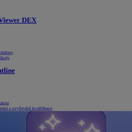
Viewer DEX
problémy
 úkoly
tline
rukou
nání a zvyšování kvalifikace