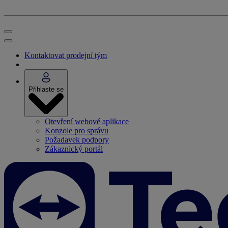
Kontaktovat prodejní tým
Přihlaste se
Otevření webové aplikace
Konzole pro správu
Požadavek podpory
Zákaznický portál