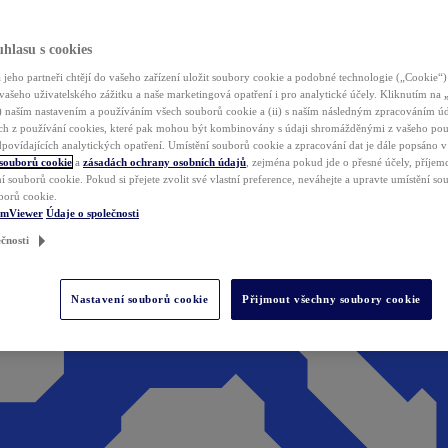
hlasu s cookies
jeho partneři chtějí do vašeho zařízení uložit soubory cookie a podobné technologie („Cookie“)
vašeho uživatelského zážitku a naše marketingová opatření i pro analytické účely. Kliknutím na
(i) naším nastavením a používáním všech souborů cookie a (ii) s naším následným zpracováním ú
h z používání cookies, které pak mohou být kombinovány s údaji shromážděnými z vašeho pou
povídajících analytických opatření. Umístění souborů cookie a zpracování dat je dále popsáno 
 souborů cookie
a
zásadách ochrany osobních údajů
, zejména pokud jde o přesné účely, příjemce
í souborů cookie. Pokud si přejete zvolit své vlastní preference, neváhejte a upravte umístění s
borů cookie.
amViewer
Údaje o společnosti
čnosti
Nastavení souborů cookie
Přijmout všechny soubory cookie