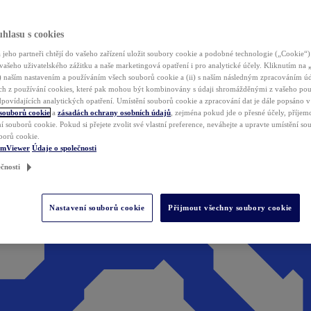
hlasu s cookies
jeho partneři chtějí do vašeho zařízení uložit soubory cookie a podobné technologie („Cookie“)
vašeho uživatelského zážitku a naše marketingová opatření i pro analytické účely. Kliknutím na
(i) naším nastavením a používáním všech souborů cookie a (ii) s naším následným zpracováním ú
h z používání cookies, které pak mohou být kombinovány s údaji shromážděnými z vašeho pou
povídajících analytických opatření. Umístění souborů cookie a zpracování dat je dále popsáno 
 souborů cookie
a
zásadách ochrany osobních údajů
, zejména pokud jde o přesné účely, příjemce
í souborů cookie. Pokud si přejete zvolit své vlastní preference, neváhejte a upravte umístění s
borů cookie.
amViewer
Údaje o společnosti
čnosti
Nastavení souborů cookie
Přijmout všechny soubory cookie