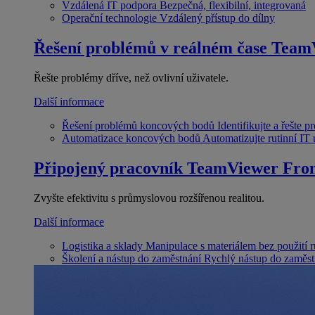
Vzdálená IT podpora
Bezpečná, flexibilní, integrovaná
Operační technologie
Vzdálený přístup do dílny
Řešení problémů v reálném čase
Team
Řešte problémy dříve, než ovlivní uživatele.
Další informace
Řešení problémů koncových bodů
Identifikujte a řešte 
Automatizace koncových bodů
Automatizujte rutinní IT
Připojený pracovník
TeamViewer Fron
Zvyšte efektivitu s průmyslovou rozšířenou realitou.
Další informace
Logistika a sklady
Manipulace s materiálem bez použití 
Školení a nástup do zaměstnání
Rychlý nástup do zaměst