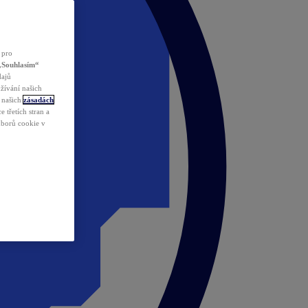
 pro
„Souhlasím“
dajů
žívání našich
v našich
zásadách
 třetích stran a
ouborů cookie v