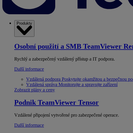
Produkty
Osobní použití a SMB
TeamViewer Re
Rychlý a zabezpečený vzdálený přístup a IT podpora.
Další informace
Vzdálená podpora
Poskytujte okamžitou a bezpečnou p
Vzdálená správa
Monitorujte a spravujte zařízení
Zobrazit plány a ceny
Podnik
TeamViewer Tensor
Vzdálené připojení vytvořené pro zabezpečené operace.
Další informace