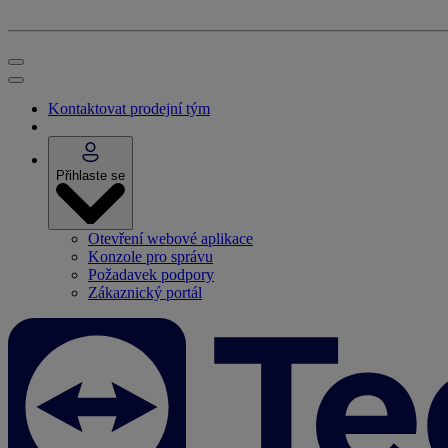
Kontaktovat prodejní tým
Přihlaste se
Otevření webové aplikace
Konzole pro správu
Požadavek podpory
Zákaznický portál