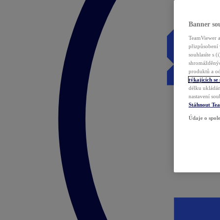
Banner sou
TeamViewer a 
přizpůsobení 
souhlasíte s 
shromážděnýc
produktů a od
týkajících se
délku ukládán
nastavení sou
Stáhnout Te
Údaje o spole