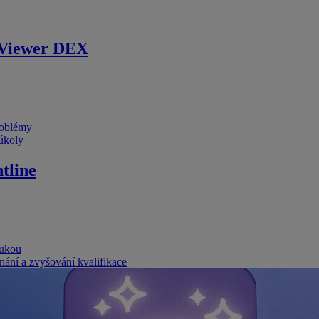
Viewer DEX
problémy
 úkoly
tline
rukou
nání a zvyšování kvalifikace