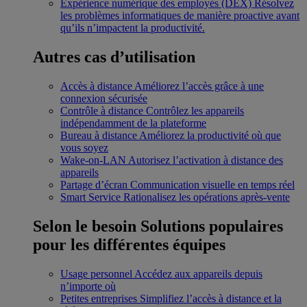
Expérience numérique des employés (DEX)
Résolvez
les problèmes informatiques de manière proactive avant
qu’ils n’impactent la productivité.
Autres cas d’utilisation
Accès à distance
Améliorez l’accès grâce à une
connexion sécurisée
Contrôle à distance
Contrôlez les appareils
indépendamment de la plateforme
Bureau à distance
Améliorez la productivité où que
vous soyez
Wake-on-LAN
Autorisez l’activation à distance des
appareils
Partage d’écran
Communication visuelle en temps réel
Smart Service
Rationalisez les opérations après-vente
Selon le besoin
Solutions populaires
pour les différentes équipes
Usage personnel
Accédez aux appareils depuis
n’importe où
Petites entreprises
Simplifiez l’accès à distance et la