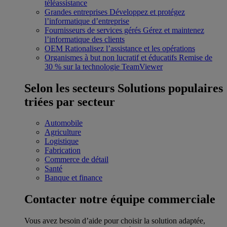
téléassistance
Grandes entreprises
Développez et protégez
l’informatique d’entreprise
Fournisseurs de services gérés
Gérez et maintenez
l’informatique des clients
OEM
Rationalisez l’assistance et les opérations
Organismes à but non lucratif et éducatifs
Remise de
30 % sur la technologie TeamViewer
Selon les secteurs
Solutions populaires
triées par secteur
Automobile
Agriculture
Logistique
Fabrication
Commerce de détail
Santé
Banque et finance
Contacter notre équipe commerciale
Vous avez besoin d’aide pour choisir la solution adaptée,