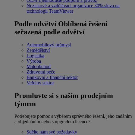
OEM
Zjednodušte podporu a provoz
Neziskové a vzdělávací organizace
30% sleva na
technologii TeamViewer
Podle odvětví
Oblíbená řešení
seřazená podle odvětví
Automobilový průmysl
Zemědělství
Logistika
Výroba
Maloobchod
Zdravotní péče
Bankovní a finanční sektor
Veřejný sektor
Promluvte si s naším prodejním
týmem
Potřebujete pomoc s výběrem správného řešení, jeho zadáním
a objednáním nebo s upgradem licence?
Sdělte nám své požadavky