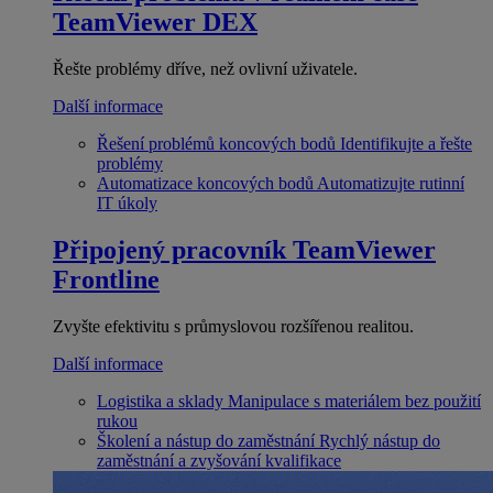
TeamViewer DEX
Řešte problémy dříve, než ovlivní uživatele.
Další informace
Řešení problémů koncových bodů
Identifikujte a řešte
problémy
Automatizace koncových bodů
Automatizujte rutinní
IT úkoly
Připojený pracovník
TeamViewer
Frontline
Zvyšte efektivitu s průmyslovou rozšířenou realitou.
Další informace
Logistika a sklady
Manipulace s materiálem bez použití
rukou
Školení a nástup do zaměstnání
Rychlý nástup do
zaměstnání a zvyšování kvalifikace