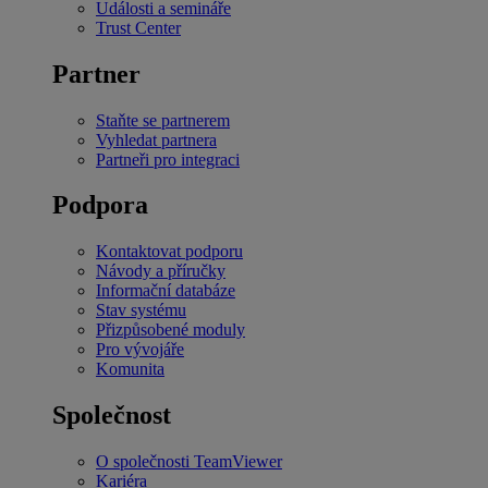
Události a semináře
Trust Center
Partner
Staňte se partnerem
Vyhledat partnera
Partneři pro integraci
Podpora
Kontaktovat podporu
Návody a příručky
Informační databáze
Stav systému
Přizpůsobené moduly
Pro vývojáře
Komunita
Společnost
O společnosti TeamViewer
Kariéra