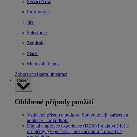
ServiceNow
Freshworks
Jira
Salesforce
Zendesk
Slack
Microsoft Teams
Zobrazit veškerou integraci
Řešení
Oblíbené případy použití
Vzdálený přístup a podpora
Spravujte lidi, zařízení a
aplikace – odkudkoli.
Digital employee experience (DEX)
Proaktivně řešte
problémy týkající se IT, než začnou mít dopad na
produktivitu.