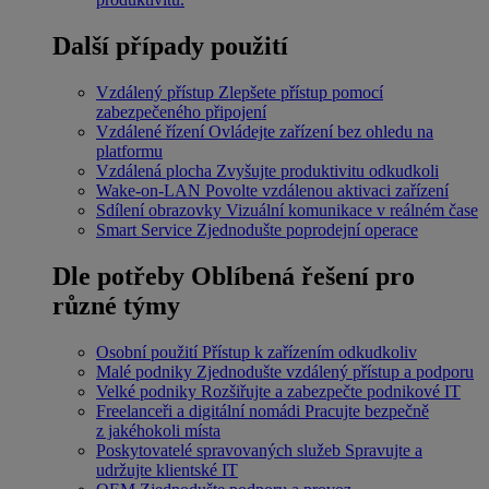
Další případy použití
Vzdálený přístup
Zlepšete přístup pomocí
zabezpečeného připojení
Vzdálené řízení
Ovládejte zařízení bez ohledu na
platformu
Vzdálená plocha
Zvyšujte produktivitu odkudkoli
Wake-on-LAN
Povolte vzdálenou aktivaci zařízení
Sdílení obrazovky
Vizuální komunikace v reálném čase
Smart Service
Zjednodušte poprodejní operace
Dle potřeby
Oblíbená řešení pro
různé týmy
Osobní použití
Přístup k zařízením odkudkoliv
Malé podniky
Zjednodušte vzdálený přístup a podporu
Velké podniky
Rozšiřujte a zabezpečte podnikové IT
Freelanceři a digitální nomádi
Pracujte bezpečně
z jakéhokoli místa
Poskytovatelé spravovaných služeb
Spravujte a
udržujte klientské IT