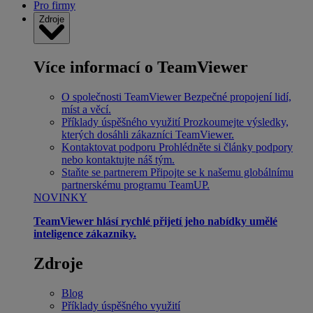
Pro firmy
Zdroje
Více informací o TeamViewer
O společnosti TeamViewer
Bezpečné propojení lidí,
míst a věcí.
Příklady úspěšného využití
Prozkoumejte výsledky,
kterých dosáhli zákazníci TeamViewer.
Kontaktovat podporu
Prohlédněte si články podpory
nebo kontaktujte náš tým.
Staňte se partnerem
Připojte se k našemu globálnímu
partnerskému programu TeamUP.
NOVINKY
TeamViewer hlásí rychlé přijetí jeho nabídky umělé
inteligence zákazníky.
Zdroje
Blog
Příklady úspěšného využití