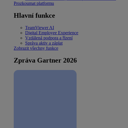
Prozkoumat platformu
Hlavní funkce
TeamViewer AI
Digital Employee Experience
Vzdálená podpora a řízení
Správa aktiv a záplat
Zobrazit všechny funkce
Zpráva Gartner 2026