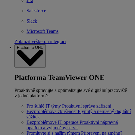
Jira
Salesforce
Slack
Microsoft Teams
Zobrazit veškerou integraci
Platforma ONE
Platforma TeamViewer ONE
Proaktivně spravujte a optimalizujte své digitální pracoviště
v jedné platformě.
Pro štíhlé IT týmy
Proaktivní správa zařízení
Bezproblémová zkušenost
Plynulý a nerušený digitální
zážitek
Bezproblémové IT operace
Proaktivní nápravná
opatření a výjimečný servis
Promluvte si s naším týmem
Připraveni na změnu?