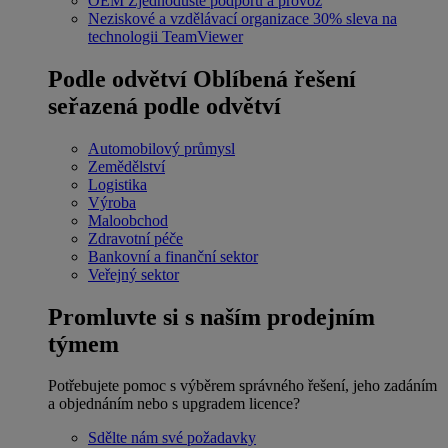
OEM
Zjednodušte podporu a provoz
Neziskové a vzdělávací organizace
30% sleva na
technologii TeamViewer
Podle odvětví
Oblíbená řešení
seřazená podle odvětví
Automobilový průmysl
Zemědělství
Logistika
Výroba
Maloobchod
Zdravotní péče
Bankovní a finanční sektor
Veřejný sektor
Promluvte si s naším prodejním
týmem
Potřebujete pomoc s výběrem správného řešení, jeho zadáním
a objednáním nebo s upgradem licence?
Sdělte nám své požadavky