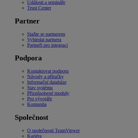
Události a semináře
Trust Center
Partner
Staňte se partnerem
Vyhledat partnera
Partneři pro integraci
Podpora
Kontaktovat podporu
Návody a příručky
Informační databáze
Stav systému
Přizpůsobené moduly
Pro vývojáře
Komunita
Společnost
O společnosti TeamViewer
Kariéra