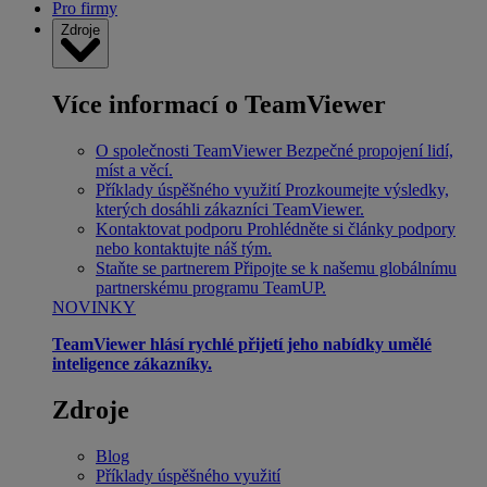
Pro firmy
Zdroje
Více informací o TeamViewer
O společnosti TeamViewer
Bezpečné propojení lidí,
míst a věcí.
Příklady úspěšného využití
Prozkoumejte výsledky,
kterých dosáhli zákazníci TeamViewer.
Kontaktovat podporu
Prohlédněte si články podpory
nebo kontaktujte náš tým.
Staňte se partnerem
Připojte se k našemu globálnímu
partnerskému programu TeamUP.
NOVINKY
TeamViewer hlásí rychlé přijetí jeho nabídky umělé
inteligence zákazníky.
Zdroje
Blog
Příklady úspěšného využití