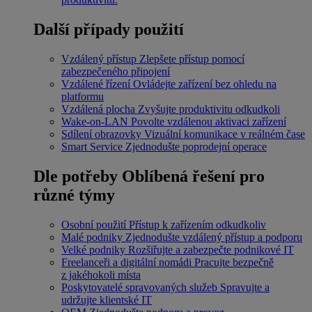
Další případy použití
Vzdálený přístup
Zlepšete přístup pomocí
zabezpečeného připojení
Vzdálené řízení
Ovládejte zařízení bez ohledu na
platformu
Vzdálená plocha
Zvyšujte produktivitu odkudkoli
Wake-on-LAN
Povolte vzdálenou aktivaci zařízení
Sdílení obrazovky
Vizuální komunikace v reálném čase
Smart Service
Zjednodušte poprodejní operace
Dle potřeby
Oblíbená řešení pro
různé týmy
Osobní použití
Přístup k zařízením odkudkoliv
Malé podniky
Zjednodušte vzdálený přístup a podporu
Velké podniky
Rozšiřujte a zabezpečte podnikové IT
Freelanceři a digitální nomádi
Pracujte bezpečně
z jakéhokoli místa
Poskytovatelé spravovaných služeb
Spravujte a
udržujte klientské IT