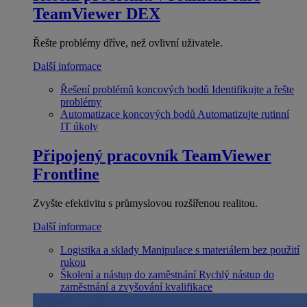
TeamViewer DEX
Řešte problémy dříve, než ovlivní uživatele.
Další informace
Řešení problémů koncových bodů
Identifikujte a řešte
problémy
Automatizace koncových bodů
Automatizujte rutinní
IT úkoly
Připojený pracovník
TeamViewer
Frontline
Zvyšte efektivitu s průmyslovou rozšířenou realitou.
Další informace
Logistika a sklady
Manipulace s materiálem bez použití
rukou
Školení a nástup do zaměstnání
Rychlý nástup do
zaměstnání a zvyšování kvalifikace