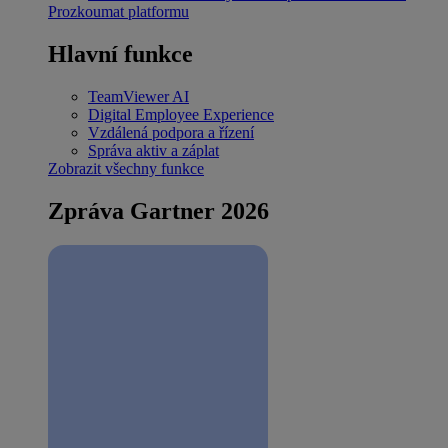
Prozkoumat platformu
Hlavní funkce
TeamViewer AI
Digital Employee Experience
Vzdálená podpora a řízení
Správa aktiv a záplat
Zobrazit všechny funkce
Zpráva Gartner 2026