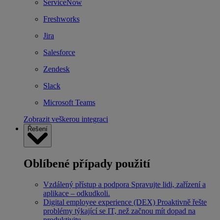
ServiceNow
Freshworks
Jira
Salesforce
Zendesk
Slack
Microsoft Teams
Zobrazit veškerou integraci
Řešení
Oblíbené případy použití
Vzdálený přístup a podpora
Spravujte lidi, zařízení a
aplikace – odkudkoli.
Digital employee experience (DEX)
Proaktivně řešte
problémy týkající se IT, než začnou mít dopad na
produktivitu.