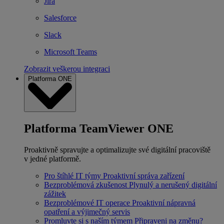
Jira
Salesforce
Slack
Microsoft Teams
Zobrazit veškerou integraci
Platforma ONE
Platforma TeamViewer ONE
Proaktivně spravujte a optimalizujte své digitální pracoviště
v jedné platformě.
Pro štíhlé IT týmy
Proaktivní správa zařízení
Bezproblémová zkušenost
Plynulý a nerušený digitální
zážitek
Bezproblémové IT operace
Proaktivní nápravná
opatření a výjimečný servis
Promluvte si s naším týmem
Připraveni na změnu?