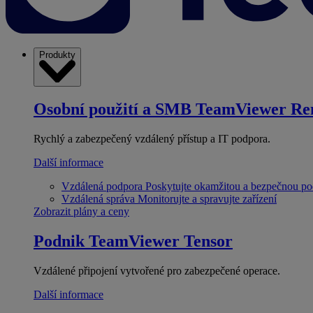
Produkty
Osobní použití a SMB
TeamViewer Re
Rychlý a zabezpečený vzdálený přístup a IT podpora.
Další informace
Vzdálená podpora
Poskytujte okamžitou a bezpečnou p
Vzdálená správa
Monitorujte a spravujte zařízení
Zobrazit plány a ceny
Podnik
TeamViewer Tensor
Vzdálené připojení vytvořené pro zabezpečené operace.
Další informace