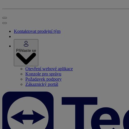
Kontaktovat prodejní tým
Přihlaste se
Otevření webové aplikace
Konzole pro správu
Požadavek podpory
Zákaznický portál