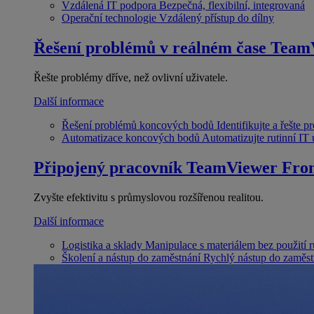
Vzdálená IT podpora
Bezpečná, flexibilní, integrovaná
Operační technologie
Vzdálený přístup do dílny
Řešení problémů v reálném čase
Team
Řešte problémy dříve, než ovlivní uživatele.
Další informace
Řešení problémů koncových bodů
Identifikujte a řešte 
Automatizace koncových bodů
Automatizujte rutinní IT
Připojený pracovník
TeamViewer Fron
Zvyšte efektivitu s průmyslovou rozšířenou realitou.
Další informace
Logistika a sklady
Manipulace s materiálem bez použití 
Školení a nástup do zaměstnání
Rychlý nástup do zaměst