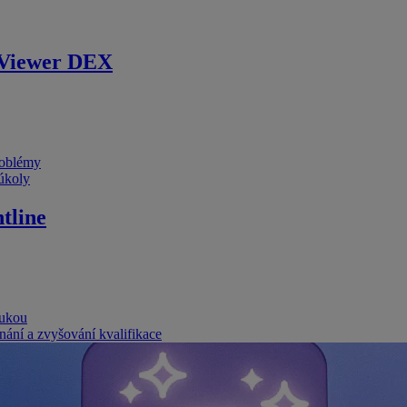
Viewer DEX
problémy
 úkoly
tline
rukou
nání a zvyšování kvalifikace