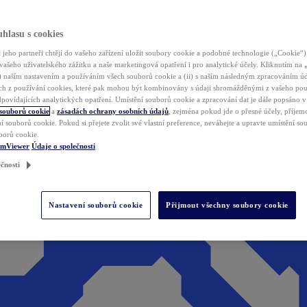
hlasu s cookies
jeho partneři chtějí do vašeho zařízení uložit soubory cookie a podobné technologie („Cookie“)
vašeho uživatelského zážitku a naše marketingová opatření i pro analytické účely. Kliknutím na
(i) naším nastavením a používáním všech souborů cookie a (ii) s naším následným zpracováním ú
h z používání cookies, které pak mohou být kombinovány s údaji shromážděnými z vašeho pou
povídajících analytických opatření. Umístění souborů cookie a zpracování dat je dále popsáno 
 souborů cookie
a
zásadách ochrany osobních údajů
, zejména pokud jde o přesné účely, příjemce
í souborů cookie. Pokud si přejete zvolit své vlastní preference, neváhejte a upravte umístění s
borů cookie.
amViewer
Údaje o společnosti
čnosti
Nastavení souborů cookie
Přijmout všechny soubory cookie