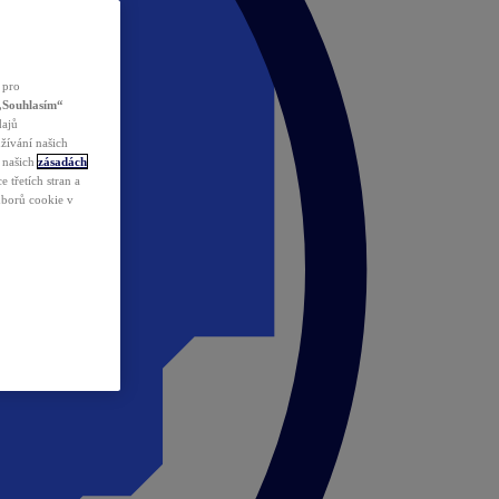
 pro
„Souhlasím“
dajů
žívání našich
v našich
zásadách
 třetích stran a
ouborů cookie v