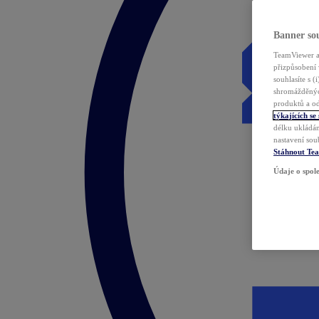
Banner sou
TeamViewer a 
přizpůsobení 
souhlasíte s 
shromážděnýc
produktů a od
týkajících se
délku ukládán
nastavení sou
Stáhnout Te
Údaje o spole