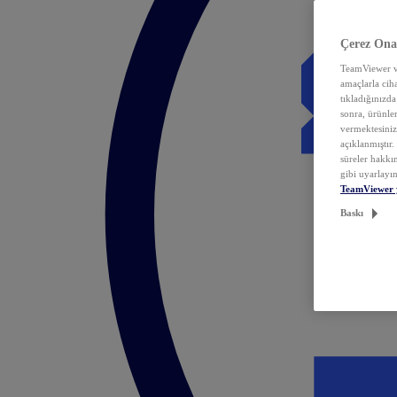
Çerez Ona
TeamViewer ve
amaçlarla ciha
tıkladığınızda
sonra, ürünle
vermektesiniz.
açıklanmıştır
süreler hakkın
gibi uyarlayın
TeamViewer 
Baskı