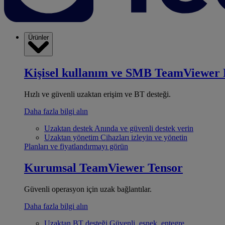
Ürünler
Kişisel kullanım ve SMB
TeamViewer 
Hızlı ve güvenli uzaktan erişim ve BT desteği.
Daha fazla bilgi alın
Uzaktan destek
Anında ve güvenli destek verin
Uzaktan yönetim
Cihazları izleyin ve yönetin
Planları ve fiyatlandırmayı görün
Kurumsal
TeamViewer Tensor
Güvenli operasyon için uzak bağlantılar.
Daha fazla bilgi alın
Uzaktan BT desteği
Güvenli, esnek, entegre