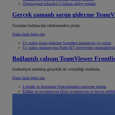
Operasyonel teknoloji
Uzaktan atölye erişimi
Gerçek zamanlı sorun giderme
TeamV
Sorunları kullanıcılar etkilenmeden çözün.
Daha fazla bilgi alın
Uç nokta sorun giderme
Sorunları tanımlayın ve çözün
Uç nokta otomasyonu
Rutin BT görevlerini otomatikleşti
Bağlantılı çalışan
TeamViewer Frontli
Endüstriyel artırılmış gerçeklik ile verimliliği sürdürün.
Daha fazla bilgi alın
Lojistik ve depolama
Dokunmadan malzeme işleme
Eğitim ve oryantasyon
Hızlı oryantasyon ve beceri gelişt