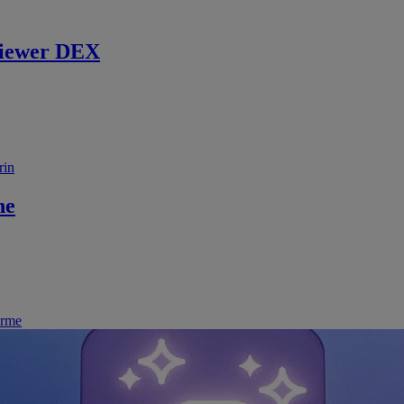
iewer DEX
rin
ne
irme