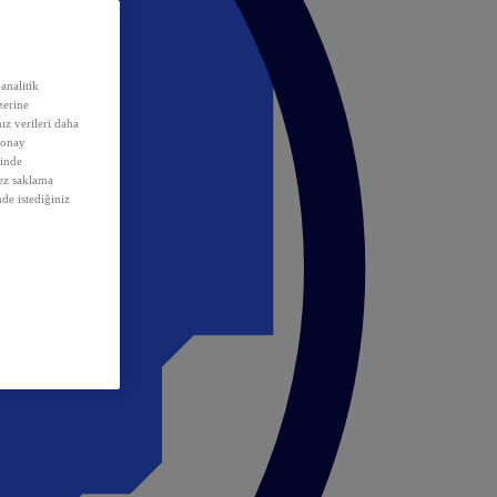
analitik
erine
ız verileri daha
 onay
inde
rez saklama
nde istediğiniz