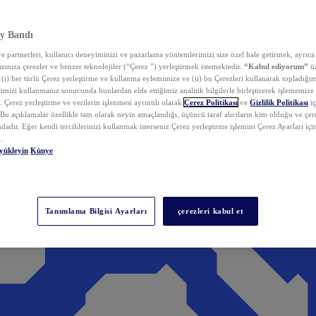
y Bandı
 partnerleri, kullanıcı deneyiminizi ve pazarlama yöntemlerimizi size özel hale getirmek, ayrıca 
zınıza çerezler ve benzer teknolojiler (“Çerez ”) yerleştirmek istemektedir.
“Kabul ediyorum”
üz
 (i) her türlü Çerez yerleştirme ve kullanma eylemimize ve (ii) bu Çerezleri kullanarak topladığım
rimizi kullanmanız sonucunda bunlardan elde ettiğimiz analitik bilgilerle birleştirerek işlememize
 Çerez yerleştirme ve verilerin işlenmesi ayrıntılı olarak
Çerez Politikası
ve
Gizlilik Politikası
iç
. Bu açıklamalar özellikle tam olarak neyin amaçlandığı, üçüncü taraf alıcıların kim olduğu ve çe
dadır. Eğer kendi tercihlerinizi kullanmak isterseniz Çerez yerleştirme işlemini Çerez Ayarları içi
.
yükleyin
Künye
Tanımlama Bilgisi Ayarları
çerezleri kabul et