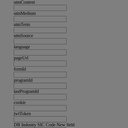
utmContent
utmMedium
utmTerm
utmSource
language
pageUrl
formId
programId
lastProgramId
cookie
jwtToken
DB Industry SIC Code New field