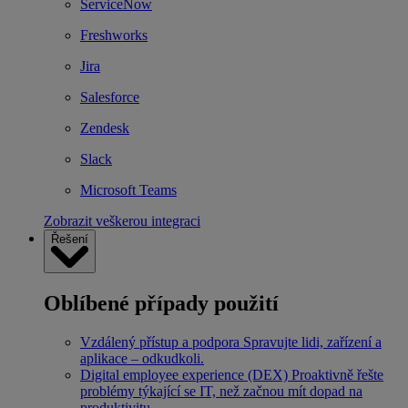
ServiceNow
Freshworks
Jira
Salesforce
Zendesk
Slack
Microsoft Teams
Zobrazit veškerou integraci
Řešení
Oblíbené případy použití
Vzdálený přístup a podpora
Spravujte lidi, zařízení a
aplikace – odkudkoli.
Digital employee experience (DEX)
Proaktivně řešte
problémy týkající se IT, než začnou mít dopad na
produktivitu.