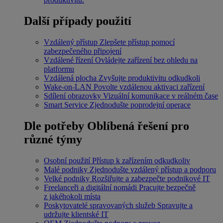
Další případy použití
Vzdálený přístup
Zlepšete přístup pomocí
zabezpečeného připojení
Vzdálené řízení
Ovládejte zařízení bez ohledu na
platformu
Vzdálená plocha
Zvyšujte produktivitu odkudkoli
Wake-on-LAN
Povolte vzdálenou aktivaci zařízení
Sdílení obrazovky
Vizuální komunikace v reálném čase
Smart Service
Zjednodušte poprodejní operace
Dle potřeby
Oblíbená řešení pro
různé týmy
Osobní použití
Přístup k zařízením odkudkoliv
Malé podniky
Zjednodušte vzdálený přístup a podporu
Velké podniky
Rozšiřujte a zabezpečte podnikové IT
Freelanceři a digitální nomádi
Pracujte bezpečně
z jakéhokoli místa
Poskytovatelé spravovaných služeb
Spravujte a
udržujte klientské IT