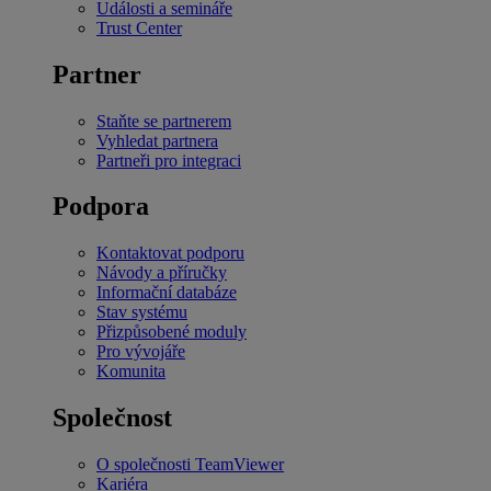
Události a semináře
Trust Center
Partner
Staňte se partnerem
Vyhledat partnera
Partneři pro integraci
Podpora
Kontaktovat podporu
Návody a příručky
Informační databáze
Stav systému
Přizpůsobené moduly
Pro vývojáře
Komunita
Společnost
O společnosti TeamViewer
Kariéra