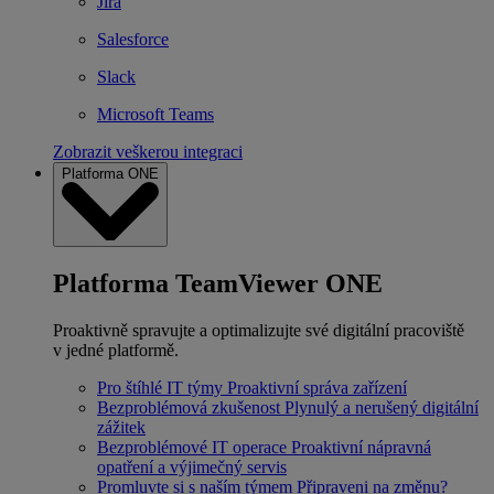
Jira
Salesforce
Slack
Microsoft Teams
Zobrazit veškerou integraci
Platforma ONE
Platforma TeamViewer ONE
Proaktivně spravujte a optimalizujte své digitální pracoviště
v jedné platformě.
Pro štíhlé IT týmy
Proaktivní správa zařízení
Bezproblémová zkušenost
Plynulý a nerušený digitální
zážitek
Bezproblémové IT operace
Proaktivní nápravná
opatření a výjimečný servis
Promluvte si s naším týmem
Připraveni na změnu?