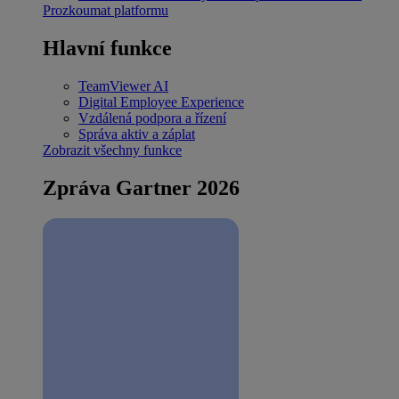
Prozkoumat platformu
Hlavní funkce
TeamViewer AI
Digital Employee Experience
Vzdálená podpora a řízení
Správa aktiv a záplat
Zobrazit všechny funkce
Zpráva Gartner 2026