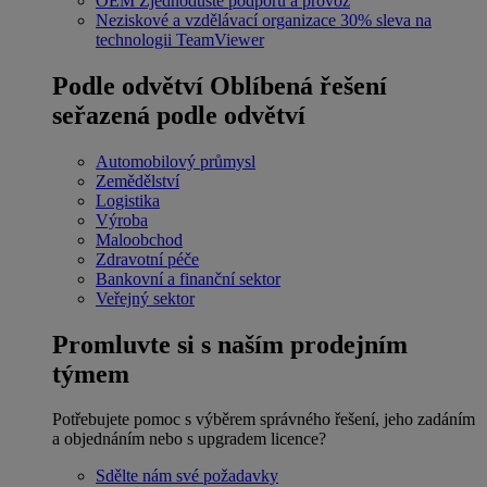
OEM
Zjednodušte podporu a provoz
Neziskové a vzdělávací organizace
30% sleva na
technologii TeamViewer
Podle odvětví
Oblíbená řešení
seřazená podle odvětví
Automobilový průmysl
Zemědělství
Logistika
Výroba
Maloobchod
Zdravotní péče
Bankovní a finanční sektor
Veřejný sektor
Promluvte si s naším prodejním
týmem
Potřebujete pomoc s výběrem správného řešení, jeho zadáním
a objednáním nebo s upgradem licence?
Sdělte nám své požadavky