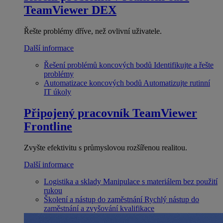
TeamViewer DEX
Řešte problémy dříve, než ovlivní uživatele.
Další informace
Řešení problémů koncových bodů
Identifikujte a řešte
problémy
Automatizace koncových bodů
Automatizujte rutinní
IT úkoly
Připojený pracovník
TeamViewer
Frontline
Zvyšte efektivitu s průmyslovou rozšířenou realitou.
Další informace
Logistika a sklady
Manipulace s materiálem bez použití
rukou
Školení a nástup do zaměstnání
Rychlý nástup do
zaměstnání a zvyšování kvalifikace