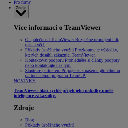
Pro firmy
Zdroje
Více informací o TeamViewer
O společnosti TeamViewer
Bezpečné propojení lidí,
míst a věcí.
Příklady úspěšného využití
Prozkoumejte výsledky,
kterých dosáhli zákazníci TeamViewer.
Kontaktovat podporu
Prohlédněte si články podpory
nebo kontaktujte náš tým.
Staňte se partnerem
Připojte se k našemu globálnímu
partnerskému programu TeamUP.
NOVINKY
TeamViewer hlásí rychlé přijetí jeho nabídky umělé
inteligence zákazníky.
Zdroje
Blog
Příklady úspěšného využití