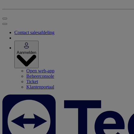
Contact salesafdeling
Aanmelden
Open web-app
Beheerconsole
Ticket
Klantenportaal