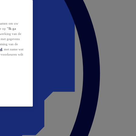
laatsen om uw
or op
"Ik ga
erwerking van de
d met gegevens
atsing van de
id
, met name wat
w voorkeuren wilt