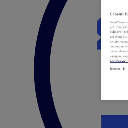
Consent B
TeamViewer en
gebruikerserv
akkoord"
te 
gegevens die 
die zijn verz
cookies en d
betreft de ex
wijzigen, kun
TeamViewer 
Imprint