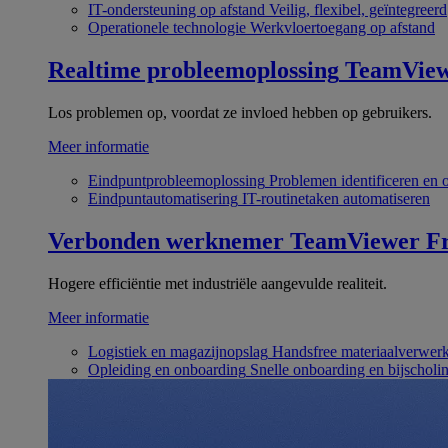
IT-ondersteuning op afstand
Veilig, flexibel, geïntegreerd
Operationele technologie
Werkvloertoegang op afstand
Realtime probleemoplossing
TeamVie
Los problemen op, voordat ze invloed hebben op gebruikers.
Meer informatie
Eindpuntprobleemoplossing
Problemen identificeren en 
Eindpuntautomatisering
IT-routinetaken automatiseren
Verbonden werknemer
TeamViewer Fr
Hogere efficiëntie met industriële aangevulde realiteit.
Meer informatie
Logistiek en magazijnopslag
Handsfree materiaalverwer
Opleiding en onboarding
Snelle onboarding en bijscholi