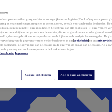
anner
 haar partners willen graag cookies en soortgelijke technologieën ("Cookie") op uw apparaat p
aring en onze marketingmaatregelen te personaliseren, evenals voor analytische doeleinden. Do
klikken, stemt u in met (i) onze instelling en het gebruik van alle cookies en (ii) onze verdere v
zijn verzameld tijdens het gebruik van de cookies, die vervolgens kunnen worden gecombineer
ameld tijdens uw gebruik van onze producten en de bijbehorende analytische maatregelen. De pla
e verwerking van de gegevens worden verder beschreven in ons
cookiebeleid
en ons
privacybele
acte doeleinden, de ontvangers van de cookies en de duur van de opslag van de cookies. Als u u
t u de plaatsing van cookies aanpassen in de Cookie-instellingen.
downloaden
Impressum
Cookie-instellingen
Alle cookies accepteren