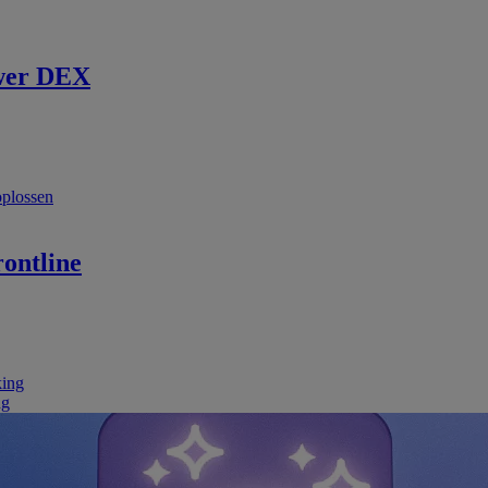
wer DEX
oplossen
ontline
king
ng