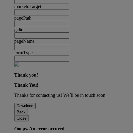
marketoTarget
pagePath
gclid
pageName
formType
Thank you!
Thank You!
Thanks for contacting us! We´ll be in touch soon.
Download
Back
Close
Ooops. An error occured