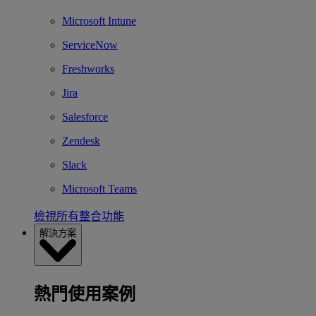
Microsoft Intune
ServiceNow
Freshworks
Jira
Salesforce
Zendesk
Slack
Microsoft Teams
檢視所有整合功能
解決方案
熱門使用案例