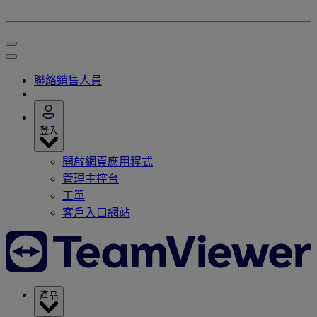
聯絡銷售人員
登入
開啟網頁應用程式
管理主控台
工單
客戶入口網站
產品