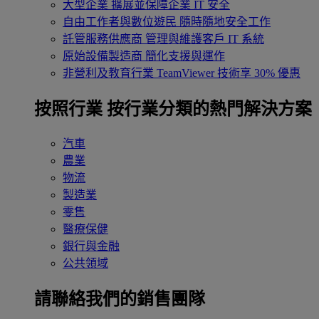
大型企業
擴展並保障企業 IT 安全
自由工作者與數位遊民
隨時隨地安全工作
託管服務供應商
管理與維護客戶 IT 系統
原始設備製造商
簡化支援與運作
非營利及教育行業
TeamViewer 技術享 30% 優惠
按照行業
按行業分類的熱門解決方案
汽車
農業
物流
製造業
零售
醫療保健
銀行與金融
公共領域
請聯絡我們的銷售團隊