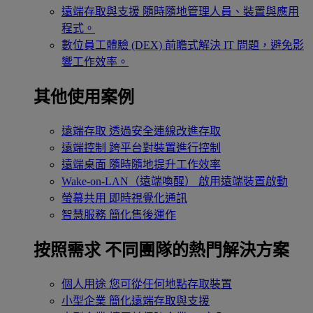
遠端存取與支援
隨時隨地管理人員、裝置與應用
程式。
數位員工體驗 (DEX)
前瞻式解決 IT 問題，避免影
響工作效率。
其他使用案例
遠端存取
透過安全連線改進存取
遠端控制
跨平台對裝置進行控制
遠端桌面
隨時隨地提升工作效率
Wake-on-LAN（遠端喚醒）
啟用遠端裝置啟動
螢幕共用
即時視覺化通訊
智慧服務
簡化售後運作
按照需求
不同團隊的熱門解決方案
個人用途
您可從任何地點存取裝置
小型企業
簡化遠端存取與支援