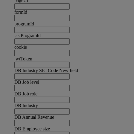
pageUrl
formId
programId
lastProgramId
cookie
jwtToken
DB Industry SIC Code New field
DB Job level
DB Job role
DB Industry
DB Annual Revenue
DB Employee size