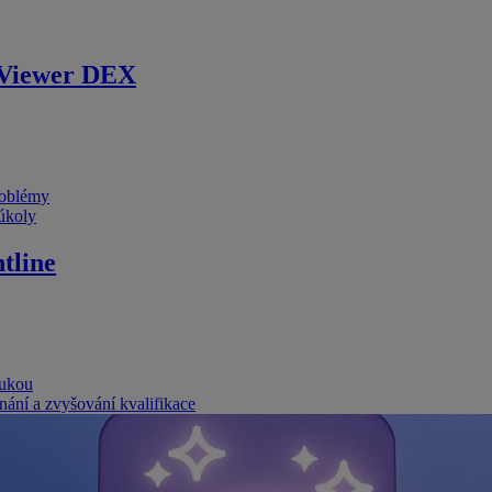
Viewer DEX
problémy
 úkoly
tline
rukou
nání a zvyšování kvalifikace