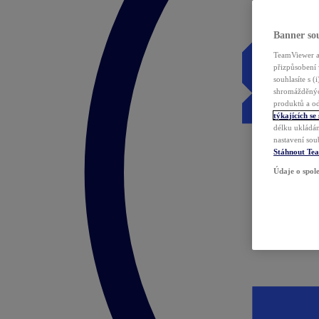
Banner sou
TeamViewer a 
přizpůsobení 
souhlasíte s 
shromážděnýc
produktů a od
týkajících se
délku ukládán
nastavení sou
Stáhnout Te
Údaje o spole