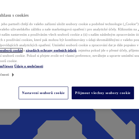
hlasu s cookies
jeho partneři chtějí do vašeho zařízení uložit soubory cookie a podobné technologie („Cookie“)
vašeho uživatelského zážitku a naše marketingová opatření i pro analytické účely. Kliknutím na
(i) naším nastavením a používáním všech souborů cookie a (ii) s naším následným zpracováním ú
h z používání cookies, které pak mohou být kombinovány s údaji shromážděnými z vašeho pou
povídajících analytických opatření. Umístění souborů cookie a zpracování dat je dále popsáno 
 souborů cookie
a
zásadách ochrany osobních údajů
, zejména pokud jde o přesné účely, příjemce
í souborů cookie. Pokud si přejete zvolit své vlastní preference, neváhejte a upravte umístění s
borů cookie.
amViewer
Údaje o společnosti
čnosti
Nastavení souborů cookie
Přijmout všechny soubory cookie