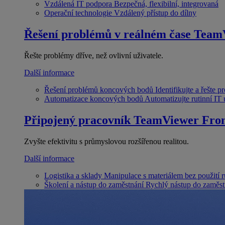
Vzdálená IT podpora
Bezpečná, flexibilní, integrovaná
Operační technologie
Vzdálený přístup do dílny
Řešení problémů v reálném čase
Team
Řešte problémy dříve, než ovlivní uživatele.
Další informace
Řešení problémů koncových bodů
Identifikujte a řešte 
Automatizace koncových bodů
Automatizujte rutinní IT
Připojený pracovník
TeamViewer Fron
Zvyšte efektivitu s průmyslovou rozšířenou realitou.
Další informace
Logistika a sklady
Manipulace s materiálem bez použití 
Školení a nástup do zaměstnání
Rychlý nástup do zaměst