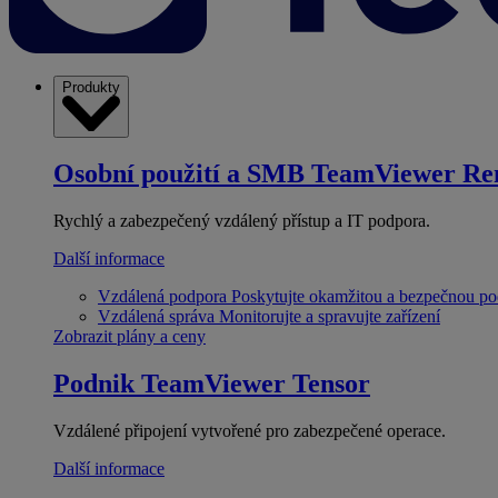
Produkty
Osobní použití a SMB
TeamViewer Re
Rychlý a zabezpečený vzdálený přístup a IT podpora.
Další informace
Vzdálená podpora
Poskytujte okamžitou a bezpečnou p
Vzdálená správa
Monitorujte a spravujte zařízení
Zobrazit plány a ceny
Podnik
TeamViewer Tensor
Vzdálené připojení vytvořené pro zabezpečené operace.
Další informace