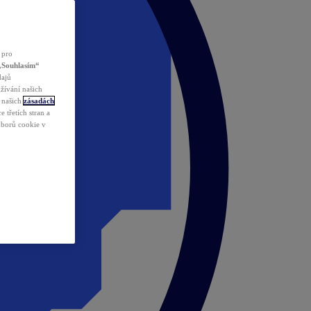
 pro
„Souhlasím“
dajů
žívání našich
v našich
zásadách
 třetích stran a
ouborů cookie v