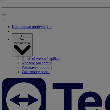
Kontaktovat prodejní tým
Přihlaste se
Otevření webové aplikace
Konzole pro správu
Požadavek podpory
Zákaznický portál