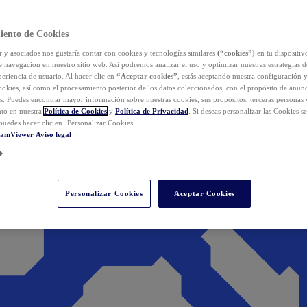
iento de Cookies
y asociados nos gustaría contar con cookies y tecnologías similares
(“cookies”)
en tu dispositiv
e navegación en nuestro sitio web. Así podremos analizar el uso y optimizar nuestras estrategias 
eriencia de usuario. Al hacer clic en
“Aceptar cookies”
, estás aceptando nuestra configuración 
cookies, así como el procesamiento posterior de los datos coleccionados, con el propósito de anun
s. Puedes encontrar mayor información sobre nuestras cookies, sus propósitos, terceras personas 
to en nuestra
Política de Cookies
y
Política de Privacidad
. Si deseas personalizar las Cookies s
puedes hacer clic en ¨Personalizar Cookies¨.
eamViewer
Aviso legal
Personalizar Cookies
Aceptar Cookies