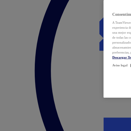
Consentim
A TeamViewer 
experiencia d
una mejor exp
de todas las 
personalizado
almacenamien
preferencias, 
Descargar T
Aviso legal