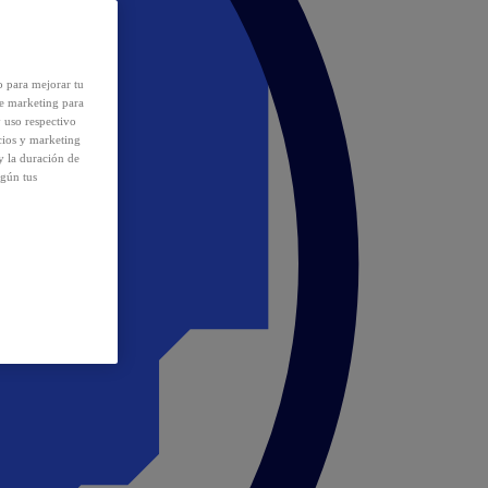
o para mejorar tu
de marketing para
y uso respectivo
cios y marketing
y la duración de
egún tus