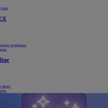
cción
EX
resuelve problemas
arias
line
 libres
giles