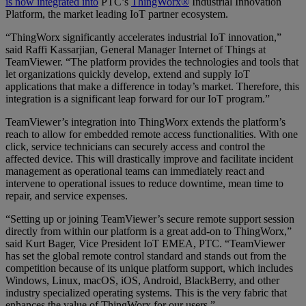
is now integrated into
PTC’s
ThingWorx®
Industrial Innovation
Platform, the market leading IoT partner ecosystem.
“ThingWorx significantly accelerates industrial IoT innovation,”
said Raffi Kassarjian, General Manager Internet of Things at
TeamViewer. “The platform provides the technologies and tools that
let organizations quickly develop, extend and supply IoT
applications that make a difference in today’s market. Therefore, this
integration is a significant leap forward for our IoT program.”
TeamViewer’s integration into ThingWorx extends the platform’s
reach to allow for embedded remote access functionalities. With one
click, service technicians can securely access and control the
affected device. This will drastically improve and facilitate incident
management as operational teams can immediately react and
intervene to operational issues to reduce downtime, mean time to
repair, and service expenses.
“Setting up or joining TeamViewer’s secure remote support session
directly from within our platform is a great add-on to ThingWorx,”
said Kurt Bager, Vice President IoT EMEA, PTC. “TeamViewer
has set the global remote control standard and stands out from the
competition because of its unique platform support, which includes
Windows, Linux, macOS, iOS, Android, BlackBerry, and other
industry specialized operating systems. This is the very fabric that
enhances the value of ThingWorx for our users.”