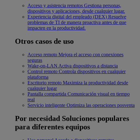
Acceso y asistencia remotos
Gestiona personas,
dispositivos y aplicaciones, desde cualquier lugar.
Experiencia digital del empleado (DEX)
Resuelve
problemas de TI de manera proactiva antes de que
impacten en la productividad.
Otros casos de uso
Acceso remoto
Mejora el acceso con conexiones
seguras
Wake-on-LAN
Activa dispositivos a distancia
Control remoto
Controla dispositivos en cualquier
plataforma
Escritorio remoto
Maximiza la productividad desde
cualquier lugar
Pantalla compartida
Comunicación visual en tiempo
real
Servicio inteligente
Optimiza las operaciones posventa
Por necesidad
Soluciones populares
para diferentes equipos