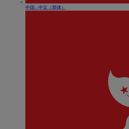
中国 - 中⽂（简体）