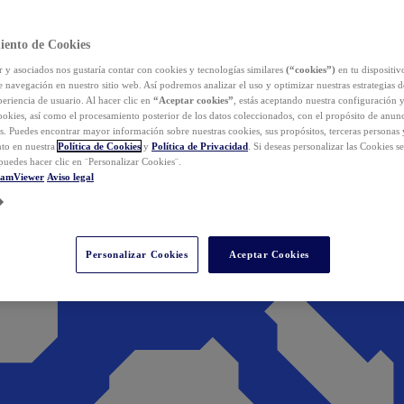
iento de Cookies
y asociados nos gustaría contar con cookies y tecnologías similares
(“cookies”)
en tu dispositiv
e navegación en nuestro sitio web. Así podremos analizar el uso y optimizar nuestras estrategias 
eriencia de usuario. Al hacer clic en
“Aceptar cookies”
, estás aceptando nuestra configuración 
cookies, así como el procesamiento posterior de los datos coleccionados, con el propósito de anun
s. Puedes encontrar mayor información sobre nuestras cookies, sus propósitos, terceras personas 
to en nuestra
Política de Cookies
y
Política de Privacidad
. Si deseas personalizar las Cookies s
puedes hacer clic en ¨Personalizar Cookies¨.
eamViewer
Aviso legal
Personalizar Cookies
Aceptar Cookies