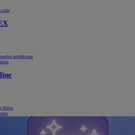
cción
EX
resuelve problemas
arias
line
 libres
giles