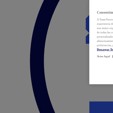
Consentim
A TeamViewer 
experiencia d
una mejor exp
de todas las 
personalizado
almacenamien
preferencias, 
Descargar T
Aviso legal