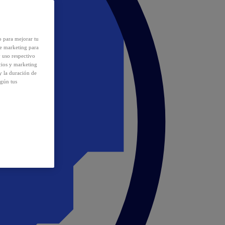
o para mejorar tu
de marketing para
y uso respectivo
cios y marketing
y la duración de
egún tus