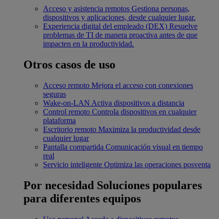
Acceso y asistencia remotos
Gestiona personas,
dispositivos y aplicaciones, desde cualquier lugar.
Experiencia digital del empleado (DEX)
Resuelve
problemas de TI de manera proactiva antes de que
impacten en la productividad.
Otros casos de uso
Acceso remoto
Mejora el acceso con conexiones
seguras
Wake-on-LAN
Activa dispositivos a distancia
Control remoto
Controla dispositivos en cualquier
plataforma
Escritorio remoto
Maximiza la productividad desde
cualquier lugar
Pantalla compartida
Comunicación visual en tiempo
real
Servicio inteligente
Optimiza las operaciones posventa
Por necesidad
Soluciones populares
para diferentes equipos