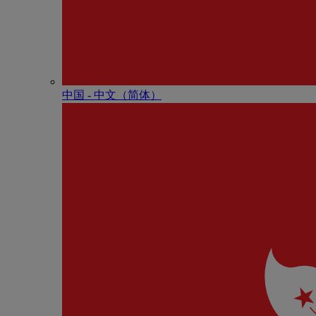
中国 - 中⽂（简体）