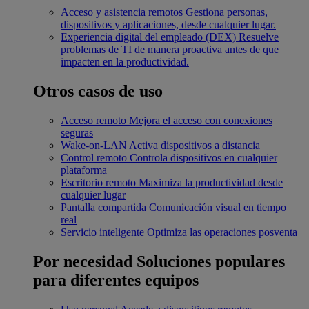
Acceso y asistencia remotos
Gestiona personas,
dispositivos y aplicaciones, desde cualquier lugar.
Experiencia digital del empleado (DEX)
Resuelve
problemas de TI de manera proactiva antes de que
impacten en la productividad.
Otros casos de uso
Acceso remoto
Mejora el acceso con conexiones
seguras
Wake-on-LAN
Activa dispositivos a distancia
Control remoto
Controla dispositivos en cualquier
plataforma
Escritorio remoto
Maximiza la productividad desde
cualquier lugar
Pantalla compartida
Comunicación visual en tiempo
real
Servicio inteligente
Optimiza las operaciones posventa
Por necesidad
Soluciones populares
para diferentes equipos