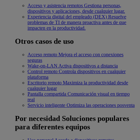
Acceso y asistencia remotos
Gestiona personas,
dispositivos y aplicaciones, desde cualquier lugar.
Experiencia digital del empleado (DEX)
Resuelve
problemas de TI de manera proactiva antes de que
impacten en la productividad.
Otros casos de uso
Acceso remoto
Mejora el acceso con conexiones
seguras
Wake-on-LAN
Activa dispositivos a distancia
Control remoto
Controla dispositivos en cualquier
plataforma
Escritorio remoto
Maximiza la productividad desde
cualquier lugar
Pantalla compartida
Comunicación visual en tiempo
real
Servicio inteligente
Optimiza las operaciones posventa
Por necesidad
Soluciones populares
para diferentes equipos