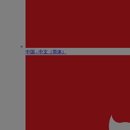
中国 - 中⽂（简体）