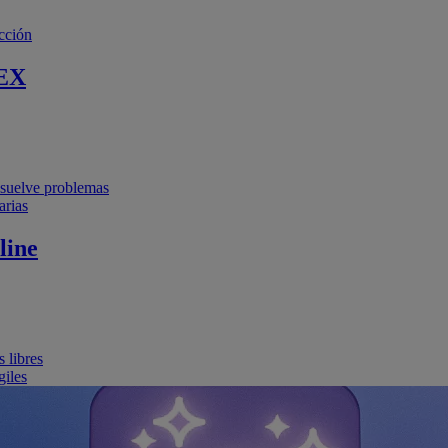
cción
EX
resuelve problemas
arias
line
 libres
giles