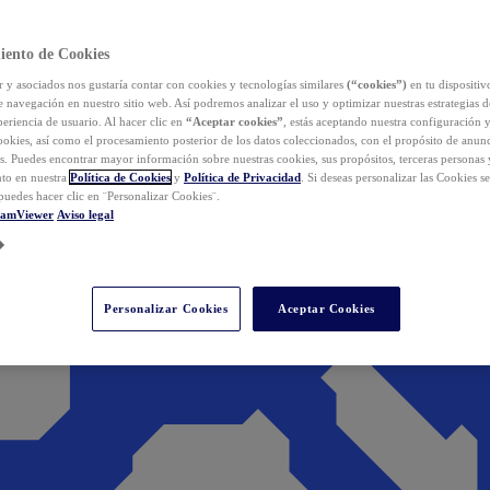
iento de Cookies
y asociados nos gustaría contar con cookies y tecnologías similares
(“cookies”)
en tu dispositiv
e navegación en nuestro sitio web. Así podremos analizar el uso y optimizar nuestras estrategias 
eriencia de usuario. Al hacer clic en
“Aceptar cookies”
, estás aceptando nuestra configuración 
cookies, así como el procesamiento posterior de los datos coleccionados, con el propósito de anun
s. Puedes encontrar mayor información sobre nuestras cookies, sus propósitos, terceras personas 
to en nuestra
Política de Cookies
y
Política de Privacidad
. Si deseas personalizar las Cookies s
puedes hacer clic en ¨Personalizar Cookies¨.
eamViewer
Aviso legal
Personalizar Cookies
Aceptar Cookies