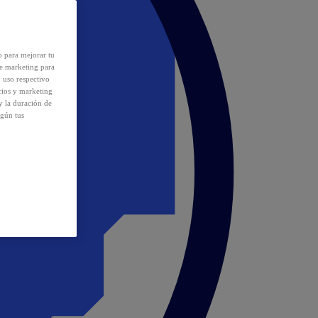
o para mejorar tu
de marketing para
y uso respectivo
cios y marketing
y la duración de
egún tus