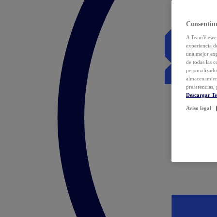
Consentim
A TeamViewer 
experiencia d
una mejor exp
de todas las 
personalizado
almacenamien
preferencias, 
Descargar T
Aviso legal