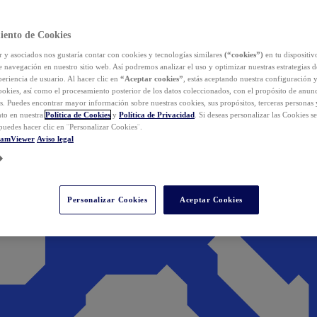
iento de Cookies
y asociados nos gustaría contar con cookies y tecnologías similares
(“cookies”)
en tu dispositiv
e navegación en nuestro sitio web. Así podremos analizar el uso y optimizar nuestras estrategias 
eriencia de usuario. Al hacer clic en
“Aceptar cookies”
, estás aceptando nuestra configuración 
cookies, así como el procesamiento posterior de los datos coleccionados, con el propósito de anun
s. Puedes encontrar mayor información sobre nuestras cookies, sus propósitos, terceras personas 
to en nuestra
Política de Cookies
y
Política de Privacidad
. Si deseas personalizar las Cookies s
puedes hacer clic en ¨Personalizar Cookies¨.
eamViewer
Aviso legal
Personalizar Cookies
Aceptar Cookies