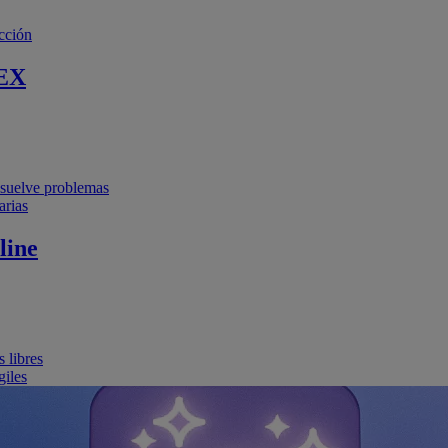
cción
EX
resuelve problemas
arias
line
 libres
giles