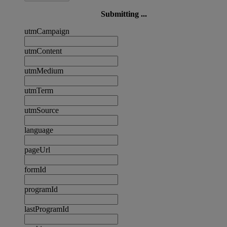
Submitting ...
utmCampaign
utmContent
utmMedium
utmTerm
utmSource
language
pageUrl
formId
programId
lastProgramId