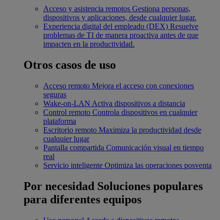
Acceso y asistencia remotos
Gestiona personas,
dispositivos y aplicaciones, desde cualquier lugar.
Experiencia digital del empleado (DEX)
Resuelve
problemas de TI de manera proactiva antes de que
impacten en la productividad.
Otros casos de uso
Acceso remoto
Mejora el acceso con conexiones
seguras
Wake-on-LAN
Activa dispositivos a distancia
Control remoto
Controla dispositivos en cualquier
plataforma
Escritorio remoto
Maximiza la productividad desde
cualquier lugar
Pantalla compartida
Comunicación visual en tiempo
real
Servicio inteligente
Optimiza las operaciones posventa
Por necesidad
Soluciones populares
para diferentes equipos