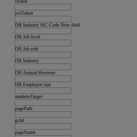
cookie
jwtToken
DB Industry SIC Code New field
DB Job level
DB Job role
DB Industry
DB Annual Revenue
DB Employee size
marketoTarget
pagePath
gclid
pageName