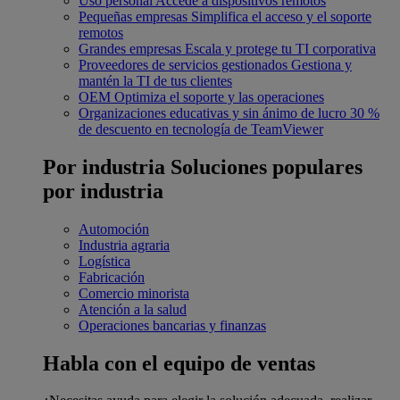
Uso personal
Accede a dispositivos remotos
Pequeñas empresas
Simplifica el acceso y el soporte
remotos
Grandes empresas
Escala y protege tu TI corporativa
Proveedores de servicios gestionados
Gestiona y
mantén la TI de tus clientes
OEM
Optimiza el soporte y las operaciones
Organizaciones educativas y sin ánimo de lucro
30 %
de descuento en tecnología de TeamViewer
Por industria
Soluciones populares
por industria
Automoción
Industria agraria
Logística
Fabricación
Comercio minorista
Atención a la salud
Operaciones bancarias y finanzas
Habla con el equipo de ventas