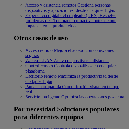
Acceso y asistencia remotos
Gestiona personas,
dispositivos y aplicaciones, desde cualquier lugar.
Experiencia digital del empleado (DEX)
Resuelve
problemas de TI de manera proactiva antes de que
impacten en la productividad.
Otros casos de uso
Acceso remoto
Mejora el acceso con conexiones
seguras
Wake-on-LAN
Activa dispositivos a distancia
Control remoto
Controla dispositivos en cualquier
plataforma
Escritorio remoto
Maximiza la productividad desde
cualquier lugar
Pantalla compartida
Comunicación visual en tiempo
real
Servicio inteligente
Optimiza las operaciones posventa
Por necesidad
Soluciones populares
para diferentes equipos