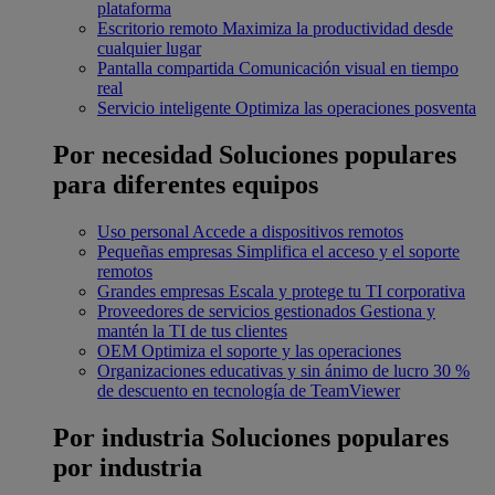
plataforma
Escritorio remoto
Maximiza la productividad desde
cualquier lugar
Pantalla compartida
Comunicación visual en tiempo
real
Servicio inteligente
Optimiza las operaciones posventa
Por necesidad
Soluciones populares
para diferentes equipos
Uso personal
Accede a dispositivos remotos
Pequeñas empresas
Simplifica el acceso y el soporte
remotos
Grandes empresas
Escala y protege tu TI corporativa
Proveedores de servicios gestionados
Gestiona y
mantén la TI de tus clientes
OEM
Optimiza el soporte y las operaciones
Organizaciones educativas y sin ánimo de lucro
30 %
de descuento en tecnología de TeamViewer
Por industria
Soluciones populares
por industria