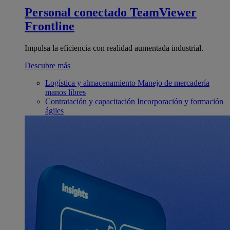
Personal conectado
TeamViewer
Frontline
Impulsa la eficiencia con realidad aumentada industrial.
Descubre más
Logística y almacenamiento
Manejo de mercadería
manos libres
Contratación y capacitación
Incorporación y formación
ágiles