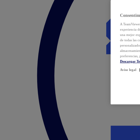
Consentim
A TeamViewer 
experiencia d
una mejor exp
de todas las 
personalizado
almacenamien
preferencias, 
Descargar T
Aviso legal