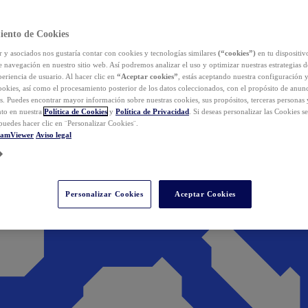
iento de Cookies
y asociados nos gustaría contar con cookies y tecnologías similares
(“cookies”)
en tu dispositiv
e navegación en nuestro sitio web. Así podremos analizar el uso y optimizar nuestras estrategias 
eriencia de usuario. Al hacer clic en
“Aceptar cookies”
, estás aceptando nuestra configuración 
cookies, así como el procesamiento posterior de los datos coleccionados, con el propósito de anun
s. Puedes encontrar mayor información sobre nuestras cookies, sus propósitos, terceras personas 
to en nuestra
Política de Cookies
y
Política de Privacidad
. Si deseas personalizar las Cookies s
puedes hacer clic en ¨Personalizar Cookies¨.
eamViewer
Aviso legal
Personalizar Cookies
Aceptar Cookies