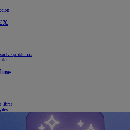
cción
EX
resuelve problemas
arias
line
 libres
giles