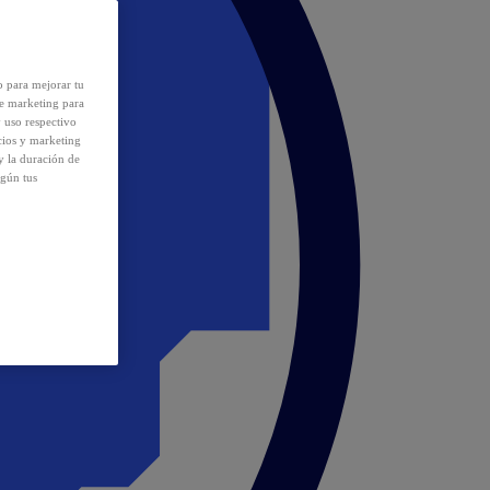
o para mejorar tu
de marketing para
y uso respectivo
cios y marketing
y la duración de
egún tus