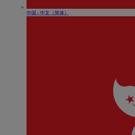
中国 - 中⽂（简体）