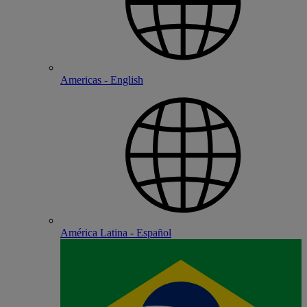
Americas - English
América Latina - Español