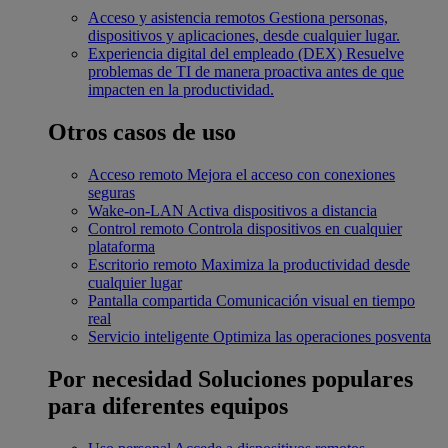
Acceso y asistencia remotos
Gestiona personas,
dispositivos y aplicaciones, desde cualquier lugar.
Experiencia digital del empleado (DEX)
Resuelve
problemas de TI de manera proactiva antes de que
impacten en la productividad.
Otros casos de uso
Acceso remoto
Mejora el acceso con conexiones
seguras
Wake-on-LAN
Activa dispositivos a distancia
Control remoto
Controla dispositivos en cualquier
plataforma
Escritorio remoto
Maximiza la productividad desde
cualquier lugar
Pantalla compartida
Comunicación visual en tiempo
real
Servicio inteligente
Optimiza las operaciones posventa
Por necesidad
Soluciones populares
para diferentes equipos