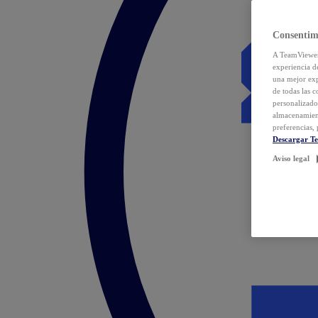
Consentim
A TeamViewer 
experiencia d
una mejor exp
de todas las 
personalizado
almacenamien
preferencias, 
Descargar T
Aviso legal