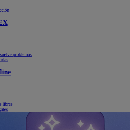
cción
EX
resuelve problemas
arias
line
 libres
giles