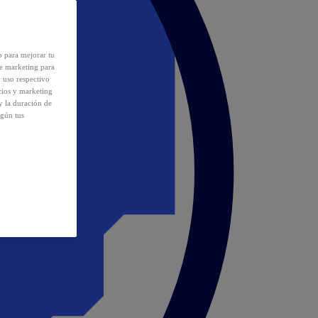
o para mejorar tu
de marketing para
y uso respectivo
cios y marketing
y la duración de
egún tus