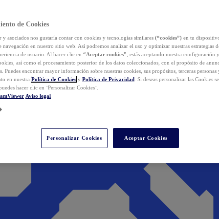
iento de Cookies
y asociados nos gustaría contar con cookies y tecnologías similares
(“cookies”)
en tu dispositiv
e navegación en nuestro sitio web. Así podremos analizar el uso y optimizar nuestras estrategias 
eriencia de usuario. Al hacer clic en
“Aceptar cookies”
, estás aceptando nuestra configuración 
cookies, así como el procesamiento posterior de los datos coleccionados, con el propósito de anun
s. Puedes encontrar mayor información sobre nuestras cookies, sus propósitos, terceras personas 
to en nuestra
Política de Cookies
y
Política de Privacidad
. Si deseas personalizar las Cookies s
puedes hacer clic en ¨Personalizar Cookies¨.
eamViewer
Aviso legal
Personalizar Cookies
Aceptar Cookies