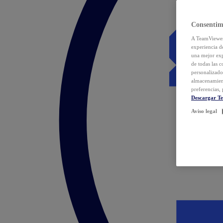
Consentim
A TeamViewer 
experiencia d
una mejor exp
de todas las 
personalizado
almacenamien
preferencias, 
Descargar T
Aviso legal