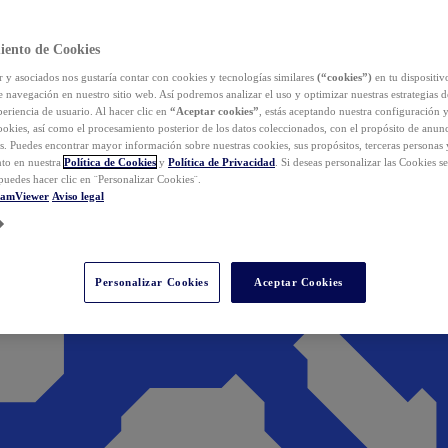
iento de Cookies
y asociados nos gustaría contar con cookies y tecnologías similares
(“cookies”)
en tu dispositiv
e navegación en nuestro sitio web. Así podremos analizar el uso y optimizar nuestras estrategias 
eriencia de usuario. Al hacer clic en
“Aceptar cookies”
, estás aceptando nuestra configuración 
cookies, así como el procesamiento posterior de los datos coleccionados, con el propósito de anun
s. Puedes encontrar mayor información sobre nuestras cookies, sus propósitos, terceras personas 
to en nuestra
Política de Cookies
y
Política de Privacidad
. Si deseas personalizar las Cookies s
puedes hacer clic en ¨Personalizar Cookies¨.
eamViewer
Aviso legal
Personalizar Cookies
Aceptar Cookies