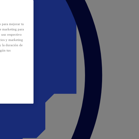
o para mejorar tu
de marketing para
y uso respectivo
cios y marketing
y la duración de
egún tus