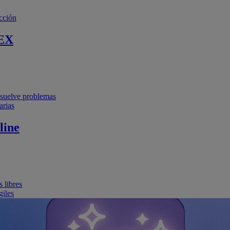
cción
EX
resuelve problemas
arias
line
 libres
giles