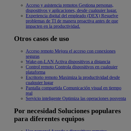
Acceso y asistencia remotos
Gestiona personas,
dispositivos y aplicaciones, desde cualquier lugar.
Experiencia digital del empleado (DEX)
Resuelve
problemas de TI de manera proactiva antes de que
impacten en la productividad.
Otros casos de uso
Acceso remoto
Mejora el acceso con conexiones
seguras
Wake-on-LAN
Activa dispositivos a distancia
Control remoto
Controla dispositivos en cualquier
plataforma
Escritorio remoto
Maximiza la productividad desde
cualquier lugar
Pantalla compartida
Comunicación visual en tiempo
real
Servicio inteligente
Optimiza las operaciones posventa
Por necesidad
Soluciones populares
para diferentes equipos