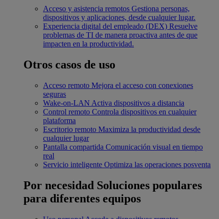
Acceso y asistencia remotos
Gestiona personas,
dispositivos y aplicaciones, desde cualquier lugar.
Experiencia digital del empleado (DEX)
Resuelve
problemas de TI de manera proactiva antes de que
impacten en la productividad.
Otros casos de uso
Acceso remoto
Mejora el acceso con conexiones
seguras
Wake-on-LAN
Activa dispositivos a distancia
Control remoto
Controla dispositivos en cualquier
plataforma
Escritorio remoto
Maximiza la productividad desde
cualquier lugar
Pantalla compartida
Comunicación visual en tiempo
real
Servicio inteligente
Optimiza las operaciones posventa
Por necesidad
Soluciones populares
para diferentes equipos