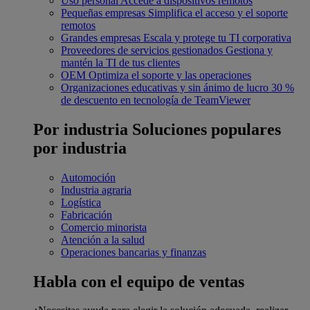
Uso personal
Accede a dispositivos remotos
Pequeñas empresas
Simplifica el acceso y el soporte
remotos
Grandes empresas
Escala y protege tu TI corporativa
Proveedores de servicios gestionados
Gestiona y
mantén la TI de tus clientes
OEM
Optimiza el soporte y las operaciones
Organizaciones educativas y sin ánimo de lucro
30 %
de descuento en tecnología de TeamViewer
Por industria
Soluciones populares
por industria
Automoción
Industria agraria
Logística
Fabricación
Comercio minorista
Atención a la salud
Operaciones bancarias y finanzas
Habla con el equipo de ventas