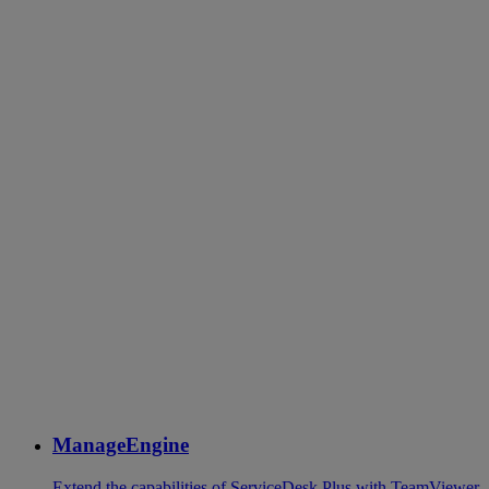
ManageEngine
Extend the capabilities of ServiceDesk Plus with TeamViewer