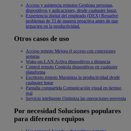
Acceso y asistencia remotos
Gestiona personas,
dispositivos y aplicaciones, desde cualquier lugar.
Experiencia digital del empleado (DEX)
Resuelve
problemas de TI de manera proactiva antes de que
impacten en la productividad.
Otros casos de uso
Acceso remoto
Mejora el acceso con conexiones
seguras
Wake-on-LAN
Activa dispositivos a distancia
Control remoto
Controla dispositivos en cualquier
plataforma
Escritorio remoto
Maximiza la productividad desde
cualquier lugar
Pantalla compartida
Comunicación visual en tiempo
real
Servicio inteligente
Optimiza las operaciones posventa
Por necesidad
Soluciones populares
para diferentes equipos