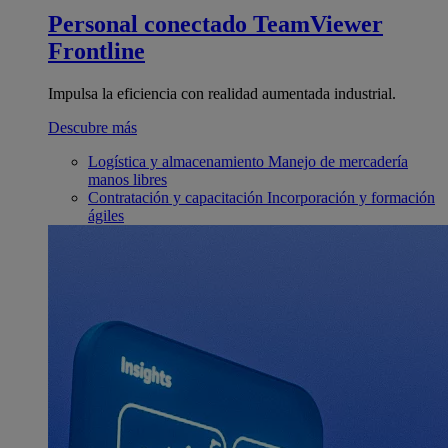
Personal conectado
TeamViewer
Frontline
Impulsa la eficiencia con realidad aumentada industrial.
Descubre más
Logística y almacenamiento
Manejo de mercadería
manos libres
Contratación y capacitación
Incorporación y formación
ágiles