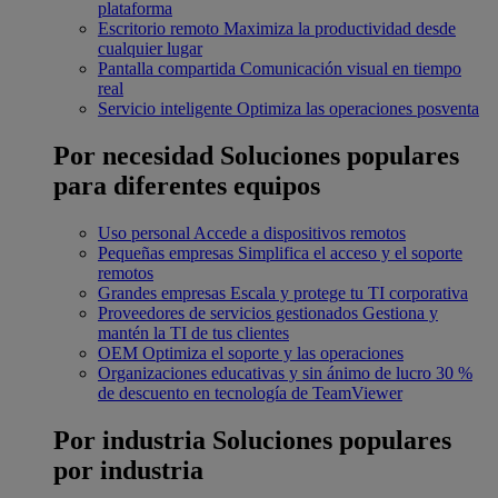
plataforma
Escritorio remoto
Maximiza la productividad desde
cualquier lugar
Pantalla compartida
Comunicación visual en tiempo
real
Servicio inteligente
Optimiza las operaciones posventa
Por necesidad
Soluciones populares
para diferentes equipos
Uso personal
Accede a dispositivos remotos
Pequeñas empresas
Simplifica el acceso y el soporte
remotos
Grandes empresas
Escala y protege tu TI corporativa
Proveedores de servicios gestionados
Gestiona y
mantén la TI de tus clientes
OEM
Optimiza el soporte y las operaciones
Organizaciones educativas y sin ánimo de lucro
30 %
de descuento en tecnología de TeamViewer
Por industria
Soluciones populares
por industria