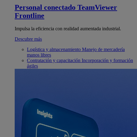
Personal conectado
TeamViewer
Frontline
Impulsa la eficiencia con realidad aumentada industrial.
Descubre más
Logística y almacenamiento
Manejo de mercadería
manos libres
Contratación y capacitación
Incorporación y formación
ágiles