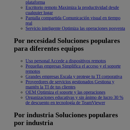
plataforma
Escritorio remoto
Maximiza la productividad desde
cualquier lugar
Pantalla compartida
Comunicación visual en tiempo
real
Servicio inteligente
Optimiza las operaciones posventa
Por necesidad
Soluciones populares
para diferentes equipos
Uso personal
Accede a dispositivos remotos
Pequeñas empresas
Simplifica el acceso y el soporte
remotos
Grandes empresas
Escala y protege tu TI corporativa
Proveedores de servicios gestionados
Gestiona y
mantén la TI de tus clientes
OEM
Optimiza el soporte y las operaciones
Organizaciones educativas y sin ánimo de lucro
30 %
de descuento en tecnología de TeamViewer
Por industria
Soluciones populares
por industria