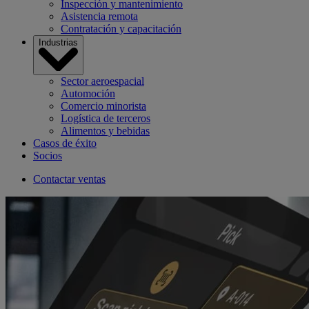
Inspección y mantenimiento
Asistencia remota
Contratación y capacitación
Industrias
Sector aeroespacial
Automoción
Comercio minorista
Logística de terceros
Alimentos y bebidas
Casos de éxito
Socios
Contactar ventas