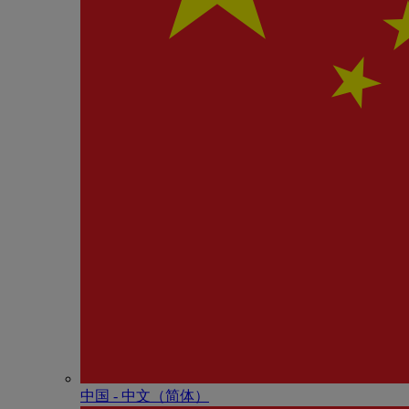
中国 - 中⽂（简体）