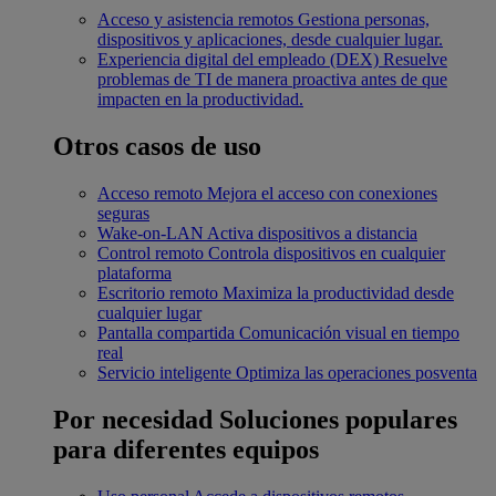
Acceso y asistencia remotos
Gestiona personas,
dispositivos y aplicaciones, desde cualquier lugar.
Experiencia digital del empleado (DEX)
Resuelve
problemas de TI de manera proactiva antes de que
impacten en la productividad.
Otros casos de uso
Acceso remoto
Mejora el acceso con conexiones
seguras
Wake-on-LAN
Activa dispositivos a distancia
Control remoto
Controla dispositivos en cualquier
plataforma
Escritorio remoto
Maximiza la productividad desde
cualquier lugar
Pantalla compartida
Comunicación visual en tiempo
real
Servicio inteligente
Optimiza las operaciones posventa
Por necesidad
Soluciones populares
para diferentes equipos