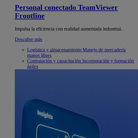
Personal conectado
TeamViewer
Frontline
Impulsa la eficiencia con realidad aumentada industrial.
Descubre más
Logística y almacenamiento
Manejo de mercadería
manos libres
Contratación y capacitación
Incorporación y formación
ágiles