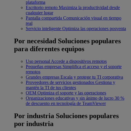
plataforma
Escritorio remoto
Maximiza la productividad desde
cualquier lugar
Pantalla compartida
Comunicación visual en tiempo
real
Servicio inteligente
Optimiza las operaciones posventa
Por necesidad
Soluciones populares
para diferentes equipos
Uso personal
Accede a dispositivos remotos
Pequeñas empresas
Simplifica el acceso y el soporte
remotos
Grandes empresas
Escala y protege tu TI corporativa
Proveedores de servicios gestionados
Gestiona y
mantén la TI de tus clientes
OEM
Optimiza el soporte y las operaciones
Organizaciones educativas y sin ánimo de lucro
30 %
de descuento en tecnología de TeamViewer
Por industria
Soluciones populares
por industria