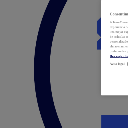
Consentim
A TeamViewer 
experiencia d
una mejor exp
de todas las 
personalizado
almacenamien
preferencias, 
Descargar T
Aviso legal