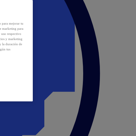
o para mejorar tu
de marketing para
y uso respectivo
cios y marketing
y la duración de
egún tus