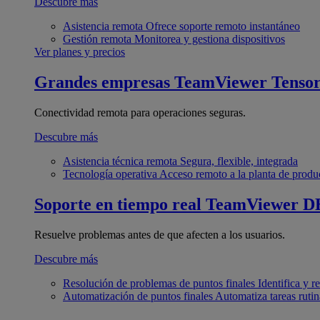
Descubre más
Asistencia remota
Ofrece soporte remoto instantáneo
Gestión remota
Monitorea y gestiona dispositivos
Ver planes y precios
Grandes empresas
TeamViewer Tenso
Conectividad remota para operaciones seguras.
Descubre más
Asistencia técnica remota
Segura, flexible, integrada
Tecnología operativa
Acceso remoto a la planta de produ
Soporte en tiempo real
TeamViewer D
Resuelve problemas antes de que afecten a los usuarios.
Descubre más
Resolución de problemas de puntos finales
Identifica y 
Automatización de puntos finales
Automatiza tareas rutin