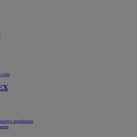
r
cción
EX
resuelve problemas
arias