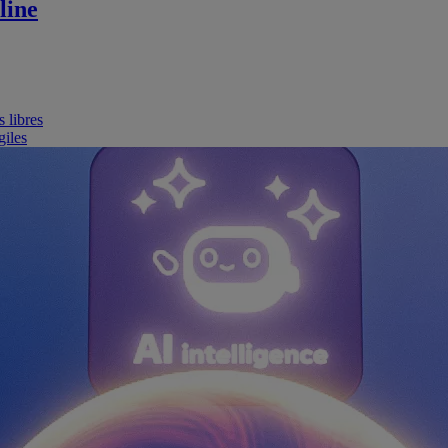
line
 libres
giles