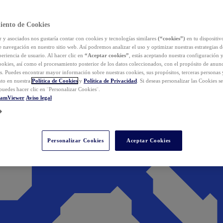
iento de Cookies
y asociados nos gustaría contar con cookies y tecnologías similares
(“cookies”)
en tu dispositiv
e navegación en nuestro sitio web. Así podremos analizar el uso y optimizar nuestras estrategias 
eriencia de usuario. Al hacer clic en
“Aceptar cookies”
, estás aceptando nuestra configuración 
cookies, así como el procesamiento posterior de los datos coleccionados, con el propósito de anun
s. Puedes encontrar mayor información sobre nuestras cookies, sus propósitos, terceras personas 
to en nuestra
Política de Cookies
y
Política de Privacidad
. Si deseas personalizar las Cookies s
puedes hacer clic en ¨Personalizar Cookies¨.
eamViewer
Aviso legal
Personalizar Cookies
Aceptar Cookies