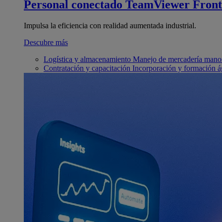
Personal conectado
TeamViewer Front
Impulsa la eficiencia con realidad aumentada industrial.
Descubre más
Logística y almacenamiento
Manejo de mercadería manos
Contratación y capacitación
Incorporación y formación á