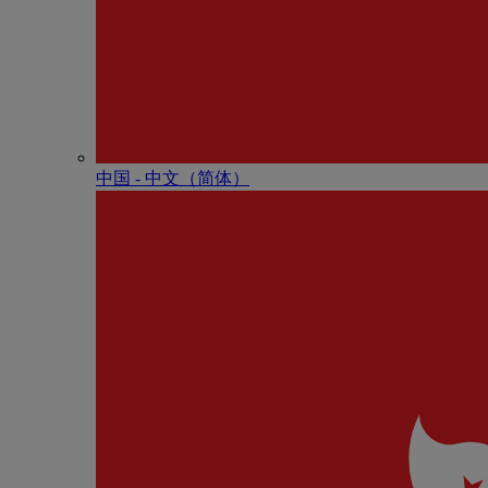
中国 - 中⽂（简体）