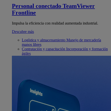
Personal conectado
TeamViewer
Frontline
Impulsa la eficiencia con realidad aumentada industrial.
Descubre más
Logística y almacenamiento
Manejo de mercadería
manos libres
Contratación y capacitación
Incorporación y formación
ágiles