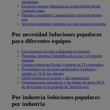
plataforma
Escritorio remoto
Maximiza la productividad desde
cualquier lugar
Pantalla compartida
Comunicación visual en tiempo
real
Servicio inteligente
Optimiza las operaciones posventa
Por necesidad
Soluciones populares
para diferentes equipos
Uso personal
Accede a dispositivos remotos
Pequeñas empresas
Simplifica el acceso y el soporte
remotos
Grandes empresas
Escala y protege tu TI corporativa
Proveedores de servicios gestionados
Gestiona y
mantén la TI de tus clientes
OEM
Optimiza el soporte y las operaciones
Organizaciones educativas y sin ánimo de lucro
30 %
de descuento en tecnología de TeamViewer
Por industria
Soluciones populares
por industria