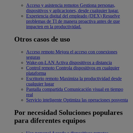
Acceso y asistencia remotos
Gestiona personas,
dispositivos y aplicaciones, desde cualquier lugar.
Experiencia digital del empleado (DEX)
Resuelve
problemas de TI de manera proactiva antes de que
impacten en la productividad.
Otros casos de uso
Acceso remoto
Mejora el acceso con conexiones
seguras
Wake-on-LAN
Activa dispositivos a distancia
Control remoto
Controla dispositivos en cualquier
plataforma
Escritorio remoto
Maximiza la productividad desde
cualquier lugar
Pantalla compartida
Comunicación visual en tiempo
real
Servicio inteligente
Optimiza las operaciones posventa
Por necesidad
Soluciones populares
para diferentes equipos