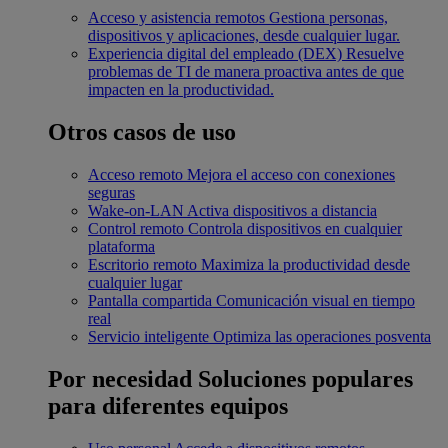
Acceso y asistencia remotos
Gestiona personas,
dispositivos y aplicaciones, desde cualquier lugar.
Experiencia digital del empleado (DEX)
Resuelve
problemas de TI de manera proactiva antes de que
impacten en la productividad.
Otros casos de uso
Acceso remoto
Mejora el acceso con conexiones
seguras
Wake-on-LAN
Activa dispositivos a distancia
Control remoto
Controla dispositivos en cualquier
plataforma
Escritorio remoto
Maximiza la productividad desde
cualquier lugar
Pantalla compartida
Comunicación visual en tiempo
real
Servicio inteligente
Optimiza las operaciones posventa
Por necesidad
Soluciones populares
para diferentes equipos