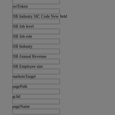
jwtToken
DB Industry SIC Code New field
DB Job level
DB Job role
DB Industry
DB Annual Revenue
DB Employee size
marketoTarget
pagePath
gclid
pageName