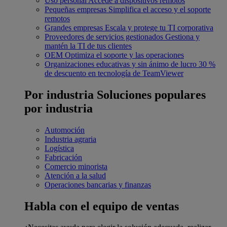
Uso personal
Accede a dispositivos remotos
Pequeñas empresas
Simplifica el acceso y el soporte
remotos
Grandes empresas
Escala y protege tu TI corporativa
Proveedores de servicios gestionados
Gestiona y
mantén la TI de tus clientes
OEM
Optimiza el soporte y las operaciones
Organizaciones educativas y sin ánimo de lucro
30 %
de descuento en tecnología de TeamViewer
Por industria
Soluciones populares
por industria
Automoción
Industria agraria
Logística
Fabricación
Comercio minorista
Atención a la salud
Operaciones bancarias y finanzas
Habla con el equipo de ventas