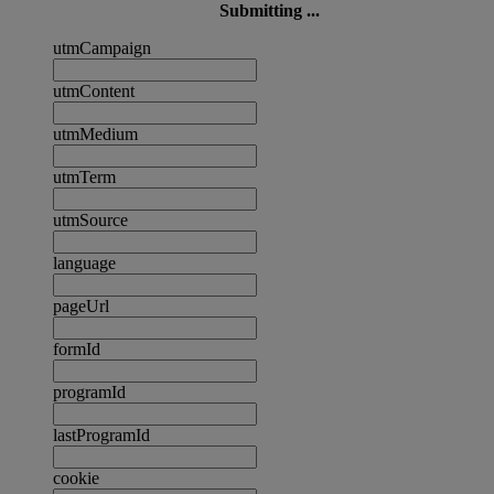
Submitting ...
utmCampaign
utmContent
utmMedium
utmTerm
utmSource
language
pageUrl
formId
programId
lastProgramId
cookie