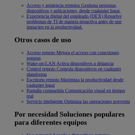
Acceso y asistencia remotos
Gestiona personas,
dispositivos y aplicaciones, desde cualquier lugar.
Experiencia digital del empleado (DEX)
Resuelve
problemas de TI de manera proactiva antes de que
impacten en la productividad.
Otros casos de uso
Acceso remoto
Mejora el acceso con conexiones
seguras
Wake-on-LAN
Activa dispositivos a distancia
Control remoto
Controla dispositivos en cualquier
plataforma
Escritorio remoto
Maximiza la productividad desde
cualquier lugar
Pantalla compartida
Comunicación visual en tiempo
real
Servicio inteligente
Optimiza las operaciones posventa
Por necesidad
Soluciones populares
para diferentes equipos