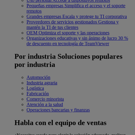
Uso personal
Accede a dispositivos remotos
Pequeñas empresas
Simplifica el acceso y el soporte
remotos
Grandes empresas
Escala y protege tu TI corporativa
Proveedores de servicios gestionados
Gestiona y
mantén la TI de tus clientes
OEM
Optimiza el soporte y las operaciones
Organizaciones educativas y sin ánimo de lucro
30 %
de descuento en tecnología de TeamViewer
Por industria
Soluciones populares
por industria
Automoción
Industria agraria
Logística
Fabricación
Comercio minorista
Atención a la salud
Operaciones bancarias y finanzas
Habla con el equipo de ventas