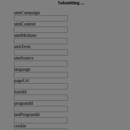
Submitting ...
utmCampaign
utmContent
utmMedium
utmTerm
utmSource
language
pageUrl
formId
programId
lastProgramId
cookie