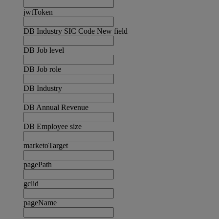
jwtToken
DB Industry SIC Code New field
DB Job level
DB Job role
DB Industry
DB Annual Revenue
DB Employee size
marketoTarget
pagePath
gclid
pageName