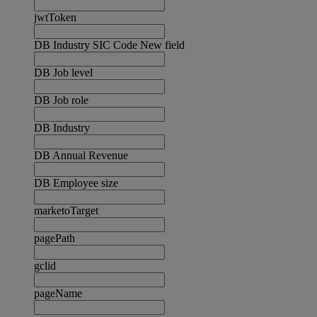
jwtToken
DB Industry SIC Code New field
DB Job level
DB Job role
DB Industry
DB Annual Revenue
DB Employee size
marketoTarget
pagePath
gclid
pageName