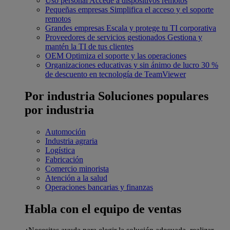
Uso personal
Accede a dispositivos remotos
Pequeñas empresas
Simplifica el acceso y el soporte
remotos
Grandes empresas
Escala y protege tu TI corporativa
Proveedores de servicios gestionados
Gestiona y
mantén la TI de tus clientes
OEM
Optimiza el soporte y las operaciones
Organizaciones educativas y sin ánimo de lucro
30 %
de descuento en tecnología de TeamViewer
Por industria
Soluciones populares
por industria
Automoción
Industria agraria
Logística
Fabricación
Comercio minorista
Atención a la salud
Operaciones bancarias y finanzas
Habla con el equipo de ventas