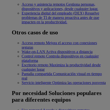
Acceso y asistencia remotos
Gestiona personas,
dispositivos y aplicaciones, desde cualquier lugar.
Experiencia digital del empleado (DEX)
Resuelve
problemas de TI de manera proactiva antes de que
impacten en la productividad.
Otros casos de uso
Acceso remoto
Mejora el acceso con conexiones
seguras
Wake-on-LAN
Activa dispositivos a distancia
Control remoto
Controla dispositivos en cualquier
plataforma
Escritorio remoto
Maximiza la productividad desde
cualquier lugar
Pantalla compartida
Comunicación visual en tiempo
real
Servicio inteligente
Optimiza las operaciones posventa
Por necesidad
Soluciones populares
para diferentes equipos